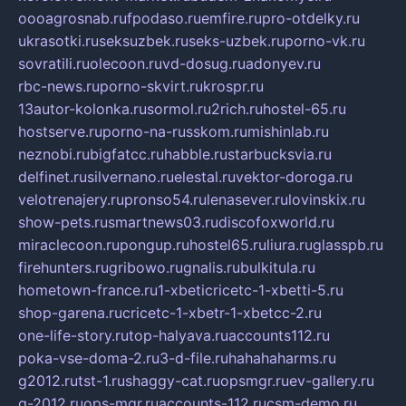
oooagrosnab.ru
fpodaso.ru
emfire.ru
pro-otdelky.ru
ukrasotki.ru
seksuzbek.ru
seks-uzbek.ru
porno-vk.ru
sovratili.ru
olecoon.ru
vd-dosug.ru
adonyev.ru
rbc-news.ru
porno-skvirt.ru
krospr.ru
13autor-kolonka.ru
sormol.ru
2rich.ru
hostel-65.ru
hostserve.ru
porno-na-russkom.ru
mishinlab.ru
neznobi.ru
bigfatcc.ru
habble.ru
starbucksvia.ru
delfinet.ru
silvernano.ru
elestal.ru
vektor-doroga.ru
velotrenajery.ru
pronso54.ru
lenasever.ru
lovinskix.ru
show-pets.ru
smartnews03.ru
discofoxworld.ru
miraclecoon.ru
pongup.ru
hostel65.ru
liura.ru
glasspb.ru
firehunters.ru
gribowo.ru
gnalis.ru
bulkitula.ru
hometown-france.ru
1-xbeticricetc-1-xbetti-5.ru
shop-garena.ru
cricetc-1-xbetr-1-xbetcc-2.ru
one-life-story.ru
top-halyava.ru
accounts112.ru
poka-vse-doma-2.ru
3-d-file.ru
hahahaharms.ru
g2012.ru
tst-1.ru
shaggy-cat.ru
opsmgr.ru
ev-gallery.ru
g-2012.ru
ops-mgr.ru
accounts-112.ru
csm-demo.ru