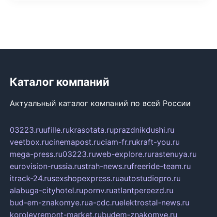
Каталог компаний
Актуальный каталог компаний по всей России
03223.ru
ufille.ru
krasotata.ru
prazdnikdushi.ru
veetbox.ru
cinemapost.ru
ciam-fr.ru
kraft-you.ru
mega-press.ru
03223.ru
web-explore.ru
rastenuya.ru
eurovision-russia.ru
strah-news.ru
freeride-team.ru
itrack-24.ru
sexshopexpress.ru
autostudiopro.ru
alabuga-cityhotel.ru
pornv.ru
atlantpereezd.ru
bud-em-znakomye.ru
a-cdc.ru
elektrostal-news.ru
korolevremont-market.ru
budem-znakomye.ru