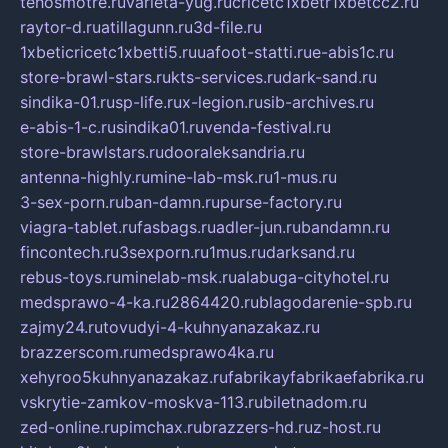
tehosmotre.ru
varieta-yug.ru
cricetc1xbetr1xbetcc2.ru
raytor-d.ru
atillagunn.ru
3d-file.ru
1xbeticricetc1xbetti5.ru
uafoot-statti.ru
e-abis1c.ru
store-brawl-stars.ru
kts-services.ru
dark-sand.ru
sindika-01.ru
sp-life.ru
x-legion.ru
sib-archives.ru
e-abis-1-c.ru
sindika01.ru
venda-festival.ru
store-brawlstars.ru
dooraleksandria.ru
antenna-highly.ru
mine-lab-msk.ru
1-mus.ru
3-sex-porn.ru
ban-damn.ru
purse-factory.ru
viagra-tablet.ru
fasbags.ru
adler-jun.ru
bandamn.ru
fincontech.ru
3sexporn.ru
1mus.ru
darksand.ru
rebus-toys.ru
minelab-msk.ru
alabuga-cityhotel.ru
medsprawo-4-ka.ru
2864420.ru
blagodarenie-spb.ru
zajmy24.ru
tovudyi-4-kuhnyanazakaz.ru
brazzerscom.ru
medsprawo4ka.ru
xehyroo5kuhnyanazakaz.ru
fabrikayfabrikaefabrika.ru
vskrytie-zamkov-moskva-113.ru
biletnadom.ru
zed-online.ru
pimchax.ru
brazzers-hd.ru
z-host.ru