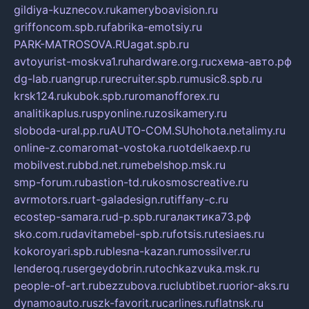
gildiya-kuznecov.ru
kameryboavision.ru
griffoncom.spb.ru
fabrika-emotsiy.ru
PARK-MATROSOVA.RU
agat.spb.ru
avtoyurist-moskva1.ru
hardware.org.ru
схема-авто.рф
dg-lab.ru
angrup.ru
recruiter.spb.ru
music8.spb.ru
krsk124.ru
kubok.spb.ru
romanofforex.ru
analitikaplus.ru
spyonline.ru
zosikamery.ru
sloboda-ural.pp.ru
AUTO-COM.SU
hohota.net
alimy.ru
online-z.com
aromat-vostoka.ru
otdelkaexp.ru
mobilvest.ru
bbd.net.ru
mebelshop.msk.ru
smp-forum.ru
bastion-td.ru
kosmoscreative.ru
avrmotors.ru
art-galadesign.ru
tiffany-c.ru
ecostep-samara.ru
d-p.spb.ru
галактика73.рф
sko.com.ru
davitamebel-spb.ru
fotsis.ru
tesiaes.ru
kokoroyari.spb.ru
blesna-kazan.ru
mossilver.ru
lenderoq.ru
sergeydobrin.ru
tochkazvuka.msk.ru
people-of-art.ru
bezzubova.ru
clubtibet.ru
orior-aks.ru
dynamoauto.ru
szk-favorit.ru
carlines.ru
flatnsk.ru