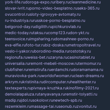
york-life.ru
doroga-expo.ru
ribery.ru
cleanmedicine.ru
slovar-ivrit.ru
porno-video-besplatno.ru
seks-365.ru
ovucontrol.ru
sloty-igrovyye-avtomaty.ru
ru-industriya.ru
russkoe-porno-besplatno.ru
belgorod-day.ru
digilith.ru
pichkurovlab.ru
medic-today.ru
taksu.ru
comp123.ru
don-ykt.ru
teensvoice.ru
imgsharing.ru
domashnee-porno.ru
eva-elfie.ru
foto-tur.ru
biz-doska.ru
metropoltravel.ru
veslo-i-yakor.ru
borodino-media.ru
rostotsky.ru
regionufa.ru
weiss-bet.ru
zaryna.ru
casinotablet.ru
universalia.ru
remont-mebeli-moscow.ru
termomur.ru
clubfisher.ru
remstirufa.ru
erdamchi.ru
doramamama.ru
muraviovka-park.ru
worldofwoman.ru
clean-dreams.ru
arkrym.ru
kristinita.ru
dircomputer.ru
healthenter.ru
textexperts.ru
pivnaya-kruzhka.ru
kinofilmy-2021.ru
demolalapaluza.ru
tanyavanya.ru
remstir-tolyatti.ru
msdip.ru
jdol.ru
sokolovr.ru
newtech-spb.ru
rezemkleim.ru
massage-tai.ru
seonub.ru
zvonitut.ru