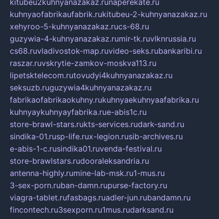
kitubeu2kuhnyanazakaz.ru
naperekate.ru
kuhnyaofabrikaufabrik.ru
kitubeu-2-kuhnyanazakaz.ru
xehyroo-5-kuhnyanazakaz.ru
cs-68.ru
guzywia-4-kuhnyanazakaz.ru
mir-tk.ru
vlknrussia.ru
cs68.ru
vladivostok-map.ru
video-seks.ru
bankaribi.ru
raszar.ru
vskrytie-zamkov-moskva113.ru
lipetsktelecom.ru
tovudyi4kuhnyanazakaz.ru
seksuzb.ru
guzywia4kuhnyanazakaz.ru
fabrikaofabrikaokuhny.ru
kuhnyaekuhnyaafabrika.ru
kuhnyaykuhnyayfabrika.ru
e-abis1c.ru
store-brawl-stars.ru
kts-services.ru
dark-sand.ru
sindika-01.ru
sp-life.ru
x-legion.ru
sib-archives.ru
e-abis-1-c.ru
sindika01.ru
venda-festival.ru
store-brawlstars.ru
dooraleksandria.ru
antenna-highly.ru
mine-lab-msk.ru
1-mus.ru
3-sex-porn.ru
ban-damn.ru
purse-factory.ru
viagra-tablet.ru
fasbags.ru
adler-jun.ru
bandamn.ru
fincontech.ru
3sexporn.ru
1mus.ru
darksand.ru