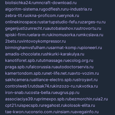
biolisichka24.ru
mncraft-download.ru
algoritm-sistema.ru
godflesh.ru
ru-industria.ru
zebra-tlt.ru
okna-proficom.ru
erynok.ru
onlinekinospace.ru
startupstudio-fefu.ru
zarges-ru.ru
gegenjustizunrecht.ru
autobalashov.ru
utrovortu.ru
spiski-firm.ru
elara-m.ru
kinomusorka.ru
mkcslava.ru
2bets.ru
vintovoykompressor.ru
birminghamvsfulham.ru
sarmat-komp.ru
pioneeri.ru
amadis-chocolate.ru
shkurki-karakulya.ru
kanotiforet.spb.ru
tutmassage.ru
ecolog.org.ru
praga.spb.ru
falcorussia.ru
autodoctorservis.ru
kamertondom.spb.ru
net-life.net.ru
avto-vozim.ru
sakhcamera.ru
alliance-electro.spb.ru
stroyavt.ru
controlweb1.ru
tdsak74.ru
kinzozo-ru.ru
kvotka.ru
iron-snab.ru
costa-bella.ru
eugrus.pp.ru
associaciya39.ru
primexpo.spb.ru
bezmorchin.ru
ia2.ru
cpt21.ru
ispecspb.ru
regahost.ru
kolosok-elita.ru
tae-kwon.ru
consrio.com.ru
insiam.ru
avegainfo.ru