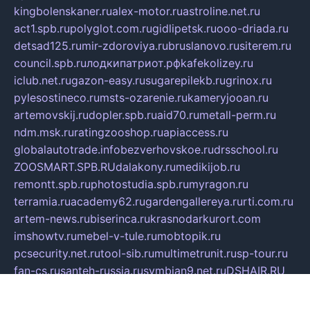
kingbolenskaner.ru
alex-motor.ru
astroline.net.ru
act1.spb.ru
polyglot.com.ru
gidlipetsk.ru
ooo-driada.ru
detsad125.ru
mir-zdoroviya.ru
bruslanovo.ru
siterem.ru
council.spb.ru
лодкипатриот.рф
kafekolizey.ru
iclub.net.ru
gazon-easy.ru
sugarepilekb.ru
grinox.ru
pylesostineco.ru
msts-ozarenie.ru
kameryjooan.ru
artemovskij.ru
dopler.spb.ru
aid70.ru
metall-perm.ru
ndm.msk.ru
ratingzooshop.ru
apiaccess.ru
globalautotrade.info
bezverhovskoe.ru
drsschool.ru
ZOOSMART.SPB.RU
dalakony.ru
medikijob.ru
remontt.spb.ru
photostudia.spb.ru
myragon.ru
terramia.ru
academy62.ru
gardengallereya.ru
rti.com.ru
artem-news.ru
biserinca.ru
krasnodarkurort.com
imshowtv.ru
mebel-v-tule.ru
mobtopik.ru
pcsecurity.net.ru
tool-sib.ru
multimetrunit.ru
sp-tour.ru
fan-cs.ru
santeh-russia.ru
symbian9.net.ru
DSHAIR.RU
tmmotors.spb.ru
xjocuricopii.com
musavtomat.msk.ru
obustrojdom.ru
sovetcik.ru
ybaranovskaya.ru