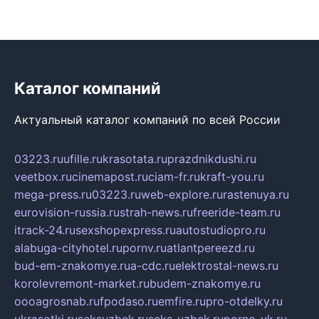
Каталог компаний
Актуальный каталог компаний по всей России
03223.ru
ufille.ru
krasotata.ru
prazdnikdushi.ru
veetbox.ru
cinemapost.ru
ciam-fr.ru
kraft-you.ru
mega-press.ru
03223.ru
web-explore.ru
rastenuya.ru
eurovision-russia.ru
strah-news.ru
freeride-team.ru
itrack-24.ru
sexshopexpress.ru
autostudiopro.ru
alabuga-cityhotel.ru
pornv.ru
atlantpereezd.ru
bud-em-znakomye.ru
a-cdc.ru
elektrostal-news.ru
korolevremont-market.ru
budem-znakomye.ru
oooagrosnab.ru
fpodaso.ru
emfire.ru
pro-otdelky.ru