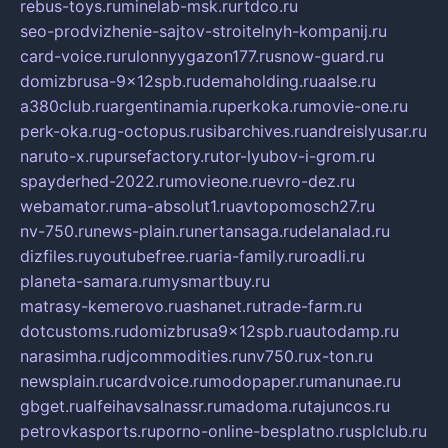
rebus-toys.ru
minelab-msk.ru
rtdco.ru
seo-prodvizhenie-sajtov-stroitelnyh-kompanij.ru
card-voice.ru
rulonnyygazon177.ru
snow-guard.ru
domizbrusa-9x12spb.ru
demaholding.ru
aalse.ru
a380club.ru
argentinamia.ru
perkoka.ru
movie-one.ru
perk-oka.ru
g-octopus.ru
sibarchives.ru
andreislyusar.ru
naruto-x.ru
pursefactory.ru
tor-lyubov-i-grom.ru
spayderhed-2022.ru
movieone.ru
evro-dez.ru
webamator.ru
ma-absolut1.ru
avtopomosch27.ru
nv-750.ru
news-plain.ru
nertansaga.ru
delanalad.ru
dizfiles.ru
youtubefree.ru
aria-family.ru
roadli.ru
planeta-samara.ru
mysmartbuy.ru
matrasy-kemerovo.ru
ashanet.ru
trade-farm.ru
dotcustoms.ru
domizbrusa9x12spb.ru
autodamp.ru
narasimha.ru
djcommodities.ru
nv750.ru
x-ton.ru
newsplain.ru
cardvoice.ru
modopaper.ru
manunae.ru
gbget.ru
alfeihavsalnassr.ru
madoma.ru
tajuncos.ru
petrovkasports.ru
porno-online-besplatno.ru
splclub.ru