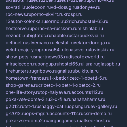
ukrasotki.ru
seksuzbek.ru
seks-uzbek.ru
porno-vk.ru
sovratili.ru
olecoon.ru
vd-dosug.ru
adonyev.ru
rbc-news.ru
porno-skvirt.ru
krospr.ru
13autor-kolonka.ru
sormol.ru
2rich.ru
hostel-65.ru
hostserve.ru
porno-na-russkom.ru
mishinlab.ru
neznobi.ru
bigfatcc.ru
habble.ru
starbucksvia.ru
delfinet.ru
silvernano.ru
elestal.ru
vektor-doroga.ru
velotrenajery.ru
pronso54.ru
lenasever.ru
lovinskix.ru
show-pets.ru
smartnews03.ru
discofoxworld.ru
miraclecoon.ru
pongup.ru
hostel65.ru
liura.ru
glasspb.ru
firehunters.ru
gribowo.ru
gnalis.ru
bulkitula.ru
hometown-france.ru
1-xbeticricetc-1-xbetti-5.ru
shop-garena.ru
cricetc-1-xbetr-1-xbetcc-2.ru
one-life-story.ru
top-halyava.ru
accounts112.ru
poka-vse-doma-2.ru
3-d-file.ru
hahahaharms.ru
g2012.ru
tst-1.ru
shaggy-cat.ru
opsmgr.ru
ev-gallery.ru
g-2012.ru
ops-mgr.ru
accounts-112.ru
csm-demo.ru
poka-vse-doma2.ru
airgungames.ru
allseo-host.ru