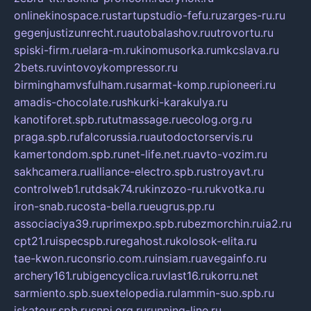
onlinekinospace.ru
startupstudio-fefu.ru
zarges-ru.ru
gegenjustizunrecht.ru
autobalashov.ru
utrovortu.ru
spiski-firm.ru
elara-m.ru
kinomusorka.ru
mkcslava.ru
2bets.ru
vintovoykompressor.ru
birminghamvsfulham.ru
sarmat-komp.ru
pioneeri.ru
amadis-chocolate.ru
shkurki-karakulya.ru
kanotiforet.spb.ru
tutmassage.ru
ecolog.org.ru
praga.spb.ru
falcorussia.ru
autodoctorservis.ru
kamertondom.spb.ru
net-life.net.ru
avto-vozim.ru
sakhcamera.ru
alliance-electro.spb.ru
stroyavt.ru
controlweb1.ru
tdsak74.ru
kinzozo-ru.ru
kvotka.ru
iron-snab.ru
costa-bella.ru
eugrus.pp.ru
associaciya39.ru
primexpo.spb.ru
bezmorchin.ru
ia2.ru
cpt21.ru
ispecspb.ru
regahost.ru
kolosok-elita.ru
tae-kwon.ru
consrio.com.ru
insiam.ru
avegainfo.ru
archery161.ru
bigencyclica.ru
vlast16.ru
korru.net
sarmiento.spb.su
extelopedia.ru
lammin-suo.spb.ru
iskatour.spb.ru
snpi.org.ru
running-line.ru