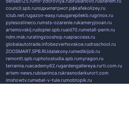
detsad125.ru
mir-zdoroviya.ru
bruslanovo.ru
siterem.ru
council.spb.ru
лодкипатриот.рф
kafekolizey.ru
iclub.net.ru
gazon-easy.ru
sugarepilekb.ru
grinox.ru
pylesostineco.ru
msts-ozarenie.ru
kameryjooan.ru
artemovskij.ru
dopler.spb.ru
aid70.ru
metall-perm.ru
ndm.msk.ru
ratingzooshop.ru
apiaccess.ru
globalautotrade.info
bezverhovskoe.ru
drsschool.ru
ZOOSMART.SPB.RU
dalakony.ru
medikijob.ru
remontt.spb.ru
photostudia.spb.ru
myragon.ru
terramia.ru
academy62.ru
gardengallereya.ru
rti.com.ru
artem-news.ru
biserinca.ru
krasnodarkurort.com
imshowtv.ru
mebel-v-tule.ru
mobtopik.ru
pcsecurity.net.ru
tool-sib.ru
multimetrunit.ru
sp-tour.ru
fan-cs.ru
santeh-russia.ru
symbian9.net.ru
DSHAIR.RU
tmmotors.spb.ru
xjocuricopii.com
musavtomat.msk.ru
obustrojdom.ru
sovetcik.ru
ybaranovskaya.ru
ppknews.ru
cult-alshei.ru
JAPANRUSSIA.RU
proekciyamebel.ru
imper-finans.ru
rim.org.ru