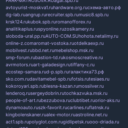
PARK-MATROSOVA.RU
agat.spb.ru
avtoyurist-moskva1.ru
hardware.org.ru
схема-авто.рф
dg-lab.ru
angrup.ru
recruiter.spb.ru
music8.spb.ru
krsk124.ru
kubok.spb.ru
romanofforex.ru
analitikaplus.ru
spyonline.ru
zosikamery.ru
sloboda-ural.pp.ru
AUTO-COM.SU
hohota.net
alimy.ru
online-z.com
aromat-vostoka.ru
otdelkaexp.ru
mobilvest.ru
bbd.net.ru
mebelshop.msk.ru
smp-forum.ru
bastion-td.ru
kosmoscreative.ru
avrmotors.ru
art-galadesign.ru
tiffany-c.ru
ecostep-samara.ru
d-p.spb.ru
галактика73.рф
sko.com.ru
davitamebel-spb.ru
fotsis.ru
tesiaes.ru
kokoroyari.spb.ru
blesna-kazan.ru
mossilver.ru
lenderoq.ru
sergeydobrin.ru
tochkazvuka.msk.ru
people-of-art.ru
bezzubova.ru
clubtibet.ru
orior-aks.ru
dynamoauto.ru
szk-favorit.ru
carlines.ru
flatnsk.ru
kingbolenskaner.ru
alex-motor.ru
astroline.net.ru
act1.spb.ru
polyglot.com.ru
gidlipetsk.ru
ooo-driada.ru