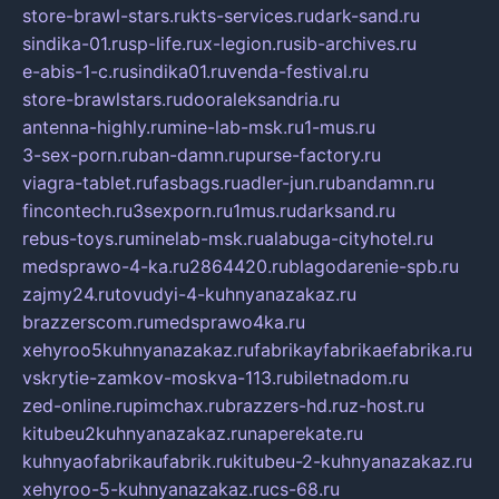
store-brawl-stars.ru
kts-services.ru
dark-sand.ru
sindika-01.ru
sp-life.ru
x-legion.ru
sib-archives.ru
e-abis-1-c.ru
sindika01.ru
venda-festival.ru
store-brawlstars.ru
dooraleksandria.ru
antenna-highly.ru
mine-lab-msk.ru
1-mus.ru
3-sex-porn.ru
ban-damn.ru
purse-factory.ru
viagra-tablet.ru
fasbags.ru
adler-jun.ru
bandamn.ru
fincontech.ru
3sexporn.ru
1mus.ru
darksand.ru
rebus-toys.ru
minelab-msk.ru
alabuga-cityhotel.ru
medsprawo-4-ka.ru
2864420.ru
blagodarenie-spb.ru
zajmy24.ru
tovudyi-4-kuhnyanazakaz.ru
brazzerscom.ru
medsprawo4ka.ru
xehyroo5kuhnyanazakaz.ru
fabrikayfabrikaefabrika.ru
vskrytie-zamkov-moskva-113.ru
biletnadom.ru
zed-online.ru
pimchax.ru
brazzers-hd.ru
z-host.ru
kitubeu2kuhnyanazakaz.ru
naperekate.ru
kuhnyaofabrikaufabrik.ru
kitubeu-2-kuhnyanazakaz.ru
xehyroo-5-kuhnyanazakaz.ru
cs-68.ru