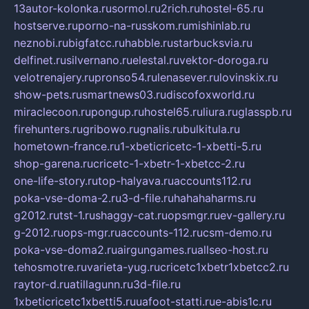
13autor-kolonka.ru
sormol.ru
2rich.ru
hostel-65.ru
hostserve.ru
porno-na-russkom.ru
mishinlab.ru
neznobi.ru
bigfatcc.ru
habble.ru
starbucksvia.ru
delfinet.ru
silvernano.ru
elestal.ru
vektor-doroga.ru
velotrenajery.ru
pronso54.ru
lenasever.ru
lovinskix.ru
show-pets.ru
smartnews03.ru
discofoxworld.ru
miraclecoon.ru
pongup.ru
hostel65.ru
liura.ru
glasspb.ru
firehunters.ru
gribowo.ru
gnalis.ru
bulkitula.ru
hometown-france.ru
1-xbeticricetc-1-xbetti-5.ru
shop-garena.ru
cricetc-1-xbetr-1-xbetcc-2.ru
one-life-story.ru
top-halyava.ru
accounts112.ru
poka-vse-doma-2.ru
3-d-file.ru
hahahaharms.ru
g2012.ru
tst-1.ru
shaggy-cat.ru
opsmgr.ru
ev-gallery.ru
g-2012.ru
ops-mgr.ru
accounts-112.ru
csm-demo.ru
poka-vse-doma2.ru
airgungames.ru
allseo-host.ru
tehosmotre.ru
varieta-yug.ru
cricetc1xbetr1xbetcc2.ru
raytor-d.ru
atillagunn.ru
3d-file.ru
1xbeticricetc1xbetti5.ru
uafoot-statti.ru
e-abis1c.ru