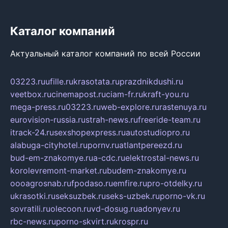
Каталог компаний
Актуальный каталог компаний по всей России
03223.ru
ufille.ru
krasotata.ru
prazdnikdushi.ru
veetbox.ru
cinemapost.ru
ciam-fr.ru
kraft-you.ru
mega-press.ru
03223.ru
web-explore.ru
rastenuya.ru
eurovision-russia.ru
strah-news.ru
freeride-team.ru
itrack-24.ru
sexshopexpress.ru
autostudiopro.ru
alabuga-cityhotel.ru
pornv.ru
atlantpereezd.ru
bud-em-znakomye.ru
a-cdc.ru
elektrostal-news.ru
korolevremont-market.ru
budem-znakomye.ru
oooagrosnab.ru
fpodaso.ru
emfire.ru
pro-otdelky.ru
ukrasotki.ru
seksuzbek.ru
seks-uzbek.ru
porno-vk.ru
sovratili.ru
olecoon.ru
vd-dosug.ru
adonyev.ru
rbc-news.ru
porno-skvirt.ru
krospr.ru