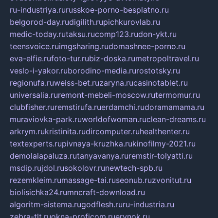
ru-industriya.ru
russkoe-porno-besplatno.ru
belgorod-day.ru
digilith.ru
pichkurovlab.ru
medic-today.ru
taksu.ru
comp123.ru
don-ykt.ru
teensvoice.ru
imgsharing.ru
domashnee-porno.ru
eva-elfie.ru
foto-tur.ru
biz-doska.ru
metropoltravel.ru
veslo-i-yakor.ru
borodino-media.ru
rostotsky.ru
regionufa.ru
weiss-bet.ru
zaryna.ru
casinotablet.ru
universalia.ru
remont-mebeli-moscow.ru
termomur.ru
clubfisher.ru
remstirufa.ru
erdamchi.ru
doramamama.ru
muraviovka-park.ru
worldofwoman.ru
clean-dreams.ru
arkrym.ru
kristinita.ru
dircomputer.ru
healthenter.ru
textexperts.ru
pivnaya-kruzhka.ru
kinofilmy-2021.ru
demolalapaluza.ru
tanyavanya.ru
remstir-tolyatti.ru
msdip.ru
jdol.ru
sokolovr.ru
newtech-spb.ru
rezemkleim.ru
massage-tai.ru
seonub.ru
zvonitut.ru
biolisichka24.ru
mncraft-download.ru
algoritm-sistema.ru
godflesh.ru
ru-industria.ru
zebra-tlt.ru
okna-proficom.ru
erynok.ru