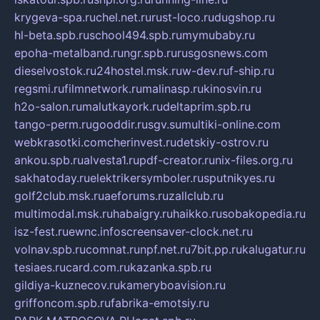
krygeva-spa.ru
chel.net.ru
rust-loco.ru
dugshop.ru
hl-beta.spb.ru
school494.spb.ru
mymubaby.ru
epoha-metalband.ru
ngr.spb.ru
rusgosnews.com
dieselvostok.ru
24hostel.msk.ru
w-dev.ru
f-ship.ru
regsmi.ru
filmnetwork.ru
malinasp.ru
kinosvin.ru
h2o-salon.ru
malutkayork.ru
deltaprim.spb.ru
tango-perm.ru
gooddir.ru
sgv.su
multiki-online.com
webkrasotki.com
cherinvest.ru
detskiy-ostrov.ru
ankou.spb.ru
alvesta1.ru
pdf-creator.ru
nix-files.org.ru
sakhatoday.ru
elektrikersymboler.ru
sputnikyes.ru
golf2club.msk.ru
aeforums.ru
zallclub.ru
multimodal.msk.ru
habaigry.ru
haikko.ru
sobakopedia.ru
isz-fest.ru
ewnc.info
screensaver-clock.net.ru
volnav.spb.ru
comnat.ru
npf.net.ru
7bit.pp.ru
kalugatur.ru
tesiaes.ru
card.com.ru
kazanka.spb.ru
gildiya-kuznecov.ru
kameryboavision.ru
griffoncom.spb.ru
fabrika-emotsiy.ru