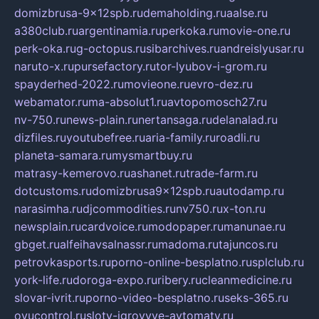
domizbrusa-9x12spb.ru
demaholding.ru
aalse.ru
a380club.ru
argentinamia.ru
perkoka.ru
movie-one.ru
perk-oka.ru
g-octopus.ru
sibarchives.ru
andreislyusar.ru
naruto-x.ru
pursefactory.ru
tor-lyubov-i-grom.ru
spayderhed-2022.ru
movieone.ru
evro-dez.ru
webamator.ru
ma-absolut1.ru
avtopomosch27.ru
nv-750.ru
news-plain.ru
nertansaga.ru
delanalad.ru
dizfiles.ru
youtubefree.ru
aria-family.ru
roadli.ru
planeta-samara.ru
mysmartbuy.ru
matrasy-kemerovo.ru
ashanet.ru
trade-farm.ru
dotcustoms.ru
domizbrusa9x12spb.ru
autodamp.ru
narasimha.ru
djcommodities.ru
nv750.ru
x-ton.ru
newsplain.ru
cardvoice.ru
modopaper.ru
manunae.ru
gbget.ru
alfeihavsalnassr.ru
madoma.ru
tajuncos.ru
petrovkasports.ru
porno-online-besplatno.ru
splclub.ru
york-life.ru
doroga-expo.ru
ribery.ru
cleanmedicine.ru
slovar-ivrit.ru
porno-video-besplatno.ru
seks-365.ru
ovucontrol.ru
sloty-igrovyye-avtomaty.ru