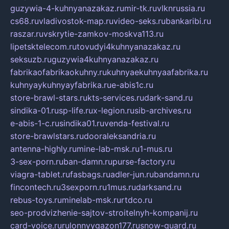
guzywia-4-kuhnyanazakaz.ru
mir-tk.ru
vlknrussia.ru
cs68.ru
vladivostok-map.ru
video-seks.ru
bankaribi.ru
raszar.ru
vskrytie-zamkov-moskva113.ru
lipetsktelecom.ru
tovudyi4kuhnyanazakaz.ru
seksuzb.ru
guzywia4kuhnyanazakaz.ru
fabrikaofabrikaokuhny.ru
kuhnyaekuhnyaafabrika.ru
kuhnyaykuhnyayfabrika.ru
e-abis1c.ru
store-brawl-stars.ru
kts-services.ru
dark-sand.ru
sindika-01.ru
sp-life.ru
x-legion.ru
sib-archives.ru
e-abis-1-c.ru
sindika01.ru
venda-festival.ru
store-brawlstars.ru
dooraleksandria.ru
antenna-highly.ru
mine-lab-msk.ru
1-mus.ru
3-sex-porn.ru
ban-damn.ru
purse-factory.ru
viagra-tablet.ru
fasbags.ru
adler-jun.ru
bandamn.ru
fincontech.ru
3sexporn.ru
1mus.ru
darksand.ru
rebus-toys.ru
minelab-msk.ru
rtdco.ru
seo-prodvizhenie-sajtov-stroitelnyh-kompanij.ru
card-voice.ru
rulonnyygazon177.ru
snow-guard.ru