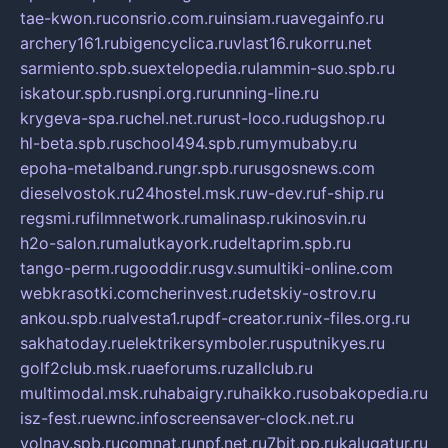
tae-kwon.ru
consrio.com.ru
insiam.ru
avegainfo.ru
archery161.ru
bigencyclica.ru
vlast16.ru
korru.net
sarmiento.spb.su
extelopedia.ru
lammin-suo.spb.ru
iskatour.spb.ru
snpi.org.ru
running-line.ru
krygeva-spa.ru
chel.net.ru
rust-loco.ru
dugshop.ru
hl-beta.spb.ru
school494.spb.ru
mymubaby.ru
epoha-metalband.ru
ngr.spb.ru
rusgosnews.com
dieselvostok.ru
24hostel.msk.ru
w-dev.ru
f-ship.ru
regsmi.ru
filmnetwork.ru
malinasp.ru
kinosvin.ru
h2o-salon.ru
malutkayork.ru
deltaprim.spb.ru
tango-perm.ru
gooddir.ru
sgv.su
multiki-online.com
webkrasotki.com
cherinvest.ru
detskiy-ostrov.ru
ankou.spb.ru
alvesta1.ru
pdf-creator.ru
nix-files.org.ru
sakhatoday.ru
elektrikersymboler.ru
sputnikyes.ru
golf2club.msk.ru
aeforums.ru
zallclub.ru
multimodal.msk.ru
habaigry.ru
haikko.ru
sobakopedia.ru
isz-fest.ru
ewnc.info
screensaver-clock.net.ru
volnav.spb.ru
comnat.ru
npf.net.ru
7bit.pp.ru
kalugatur.ru