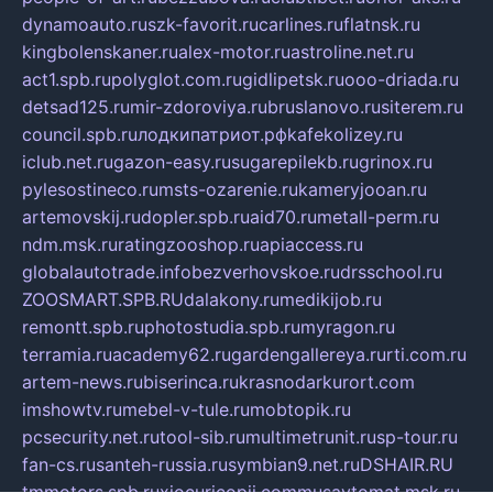
dynamoauto.ru
szk-favorit.ru
carlines.ru
flatnsk.ru
kingbolenskaner.ru
alex-motor.ru
astroline.net.ru
act1.spb.ru
polyglot.com.ru
gidlipetsk.ru
ooo-driada.ru
detsad125.ru
mir-zdoroviya.ru
bruslanovo.ru
siterem.ru
council.spb.ru
лодкипатриот.рф
kafekolizey.ru
iclub.net.ru
gazon-easy.ru
sugarepilekb.ru
grinox.ru
pylesostineco.ru
msts-ozarenie.ru
kameryjooan.ru
artemovskij.ru
dopler.spb.ru
aid70.ru
metall-perm.ru
ndm.msk.ru
ratingzooshop.ru
apiaccess.ru
globalautotrade.info
bezverhovskoe.ru
drsschool.ru
ZOOSMART.SPB.RU
dalakony.ru
medikijob.ru
remontt.spb.ru
photostudia.spb.ru
myragon.ru
terramia.ru
academy62.ru
gardengallereya.ru
rti.com.ru
artem-news.ru
biserinca.ru
krasnodarkurort.com
imshowtv.ru
mebel-v-tule.ru
mobtopik.ru
pcsecurity.net.ru
tool-sib.ru
multimetrunit.ru
sp-tour.ru
fan-cs.ru
santeh-russia.ru
symbian9.net.ru
DSHAIR.RU
tmmotors.spb.ru
xjocuricopii.com
musavtomat.msk.ru