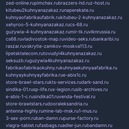
zed-online.ru
pimchax.ru
brazzers-hd.ru
z-host.ru
kitubeu2kuhnyanazakaz.ru
naperekate.ru
kuhnyaofabrikaufabrik.ru
kitubeu-2-kuhnyanazakaz.ru
xehyroo-5-kuhnyanazakaz.ru
cs-68.ru
guzywia-4-kuhnyanazakaz.ru
mir-tk.ru
vlknrussia.ru
cs68.ru
vladivostok-map.ru
video-seks.ru
bankaribi.ru
raszar.ru
vskrytie-zamkov-moskva113.ru
lipetsktelecom.ru
tovudyi4kuhnyanazakaz.ru
seksuzb.ru
guzywia4kuhnyanazakaz.ru
fabrikaofabrikaokuhny.ru
kuhnyaekuhnyaafabrika.ru
kuhnyaykuhnyayfabrika.ru
e-abis1c.ru
store-brawl-stars.ru
kts-services.ru
dark-sand.ru
sindika-01.ru
sp-life.ru
x-legion.ru
sib-archives.ru
e-abis-1-c.ru
sindika01.ru
venda-festival.ru
store-brawlstars.ru
dooraleksandria.ru
antenna-highly.ru
mine-lab-msk.ru
1-mus.ru
3-sex-porn.ru
ban-damn.ru
purse-factory.ru
viagra-tablet.ru
fasbags.ru
adler-jun.ru
bandamn.ru