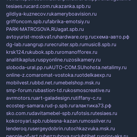
tesiaes.ru
card.com.ru
kazanka.spb.ru
gildiya-kuznecov.ru
kameryboavision.ru
griffoncom.spb.ru
fabrika-emotsiy.ru
PARK-MATROSOVA.RU
agat.spb.ru
avtoyurist-moskva1.ru
hardware.org.ru
схема-авто.рф
dg-lab.ru
angrup.ru
recruiter.spb.ru
music8.spb.ru
krsk124.ru
kubok.spb.ru
romanofforex.ru
analitikaplus.ru
spyonline.ru
zosikamery.ru
sloboda-ural.pp.ru
AUTO-COM.SU
hohota.net
alimy.ru
online-z.com
aromat-vostoka.ru
otdelkaexp.ru
mobilvest.ru
bbd.net.ru
mebelshop.msk.ru
smp-forum.ru
bastion-td.ru
kosmoscreative.ru
avrmotors.ru
art-galadesign.ru
tiffany-c.ru
ecostep-samara.ru
d-p.spb.ru
галактика73.рф
sko.com.ru
davitamebel-spb.ru
fotsis.ru
tesiaes.ru
kokoroyari.spb.ru
blesna-kazan.ru
mossilver.ru
lenderoq.ru
sergeydobrin.ru
tochkazvuka.msk.ru
people-of-art.ru
bezzubova.ru
clubtibet.ru
orior-aks.ru