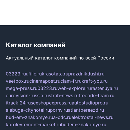
Каталог компаний
Актуальный каталог компаний по всей России
03223.ru
ufille.ru
krasotata.ru
prazdnikdushi.ru
veetbox.ru
cinemapost.ru
ciam-fr.ru
kraft-you.ru
mega-press.ru
03223.ru
web-explore.ru
rastenuya.ru
eurovision-russia.ru
strah-news.ru
freeride-team.ru
itrack-24.ru
sexshopexpress.ru
autostudiopro.ru
alabuga-cityhotel.ru
pornv.ru
atlantpereezd.ru
bud-em-znakomye.ru
a-cdc.ru
elektrostal-news.ru
korolevremont-market.ru
budem-znakomye.ru