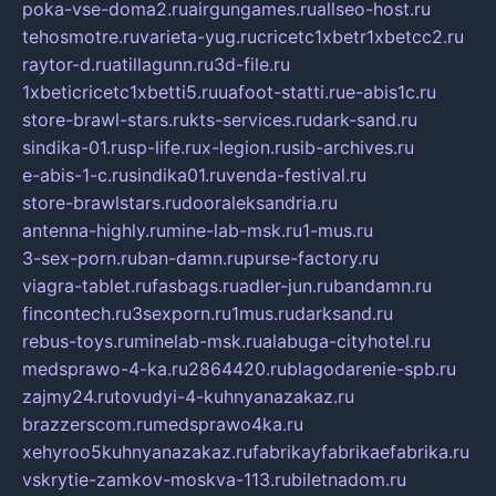
poka-vse-doma2.ru
airgungames.ru
allseo-host.ru
tehosmotre.ru
varieta-yug.ru
cricetc1xbetr1xbetcc2.ru
raytor-d.ru
atillagunn.ru
3d-file.ru
1xbeticricetc1xbetti5.ru
uafoot-statti.ru
e-abis1c.ru
store-brawl-stars.ru
kts-services.ru
dark-sand.ru
sindika-01.ru
sp-life.ru
x-legion.ru
sib-archives.ru
e-abis-1-c.ru
sindika01.ru
venda-festival.ru
store-brawlstars.ru
dooraleksandria.ru
antenna-highly.ru
mine-lab-msk.ru
1-mus.ru
3-sex-porn.ru
ban-damn.ru
purse-factory.ru
viagra-tablet.ru
fasbags.ru
adler-jun.ru
bandamn.ru
fincontech.ru
3sexporn.ru
1mus.ru
darksand.ru
rebus-toys.ru
minelab-msk.ru
alabuga-cityhotel.ru
medsprawo-4-ka.ru
2864420.ru
blagodarenie-spb.ru
zajmy24.ru
tovudyi-4-kuhnyanazakaz.ru
brazzerscom.ru
medsprawo4ka.ru
xehyroo5kuhnyanazakaz.ru
fabrikayfabrikaefabrika.ru
vskrytie-zamkov-moskva-113.ru
biletnadom.ru