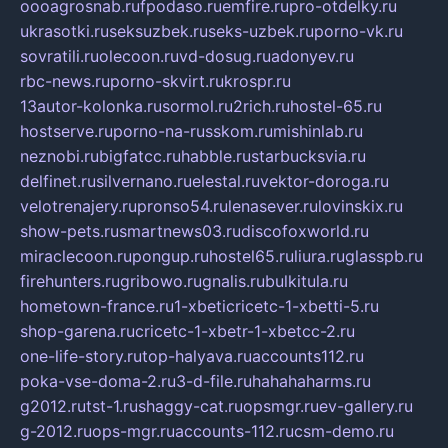
oooagrosnab.ru
fpodaso.ru
emfire.ru
pro-otdelky.ru
ukrasotki.ru
seksuzbek.ru
seks-uzbek.ru
porno-vk.ru
sovratili.ru
olecoon.ru
vd-dosug.ru
adonyev.ru
rbc-news.ru
porno-skvirt.ru
krospr.ru
13autor-kolonka.ru
sormol.ru
2rich.ru
hostel-65.ru
hostserve.ru
porno-na-russkom.ru
mishinlab.ru
neznobi.ru
bigfatcc.ru
habble.ru
starbucksvia.ru
delfinet.ru
silvernano.ru
elestal.ru
vektor-doroga.ru
velotrenajery.ru
pronso54.ru
lenasever.ru
lovinskix.ru
show-pets.ru
smartnews03.ru
discofoxworld.ru
miraclecoon.ru
pongup.ru
hostel65.ru
liura.ru
glasspb.ru
firehunters.ru
gribowo.ru
gnalis.ru
bulkitula.ru
hometown-france.ru
1-xbeticricetc-1-xbetti-5.ru
shop-garena.ru
cricetc-1-xbetr-1-xbetcc-2.ru
one-life-story.ru
top-halyava.ru
accounts112.ru
poka-vse-doma-2.ru
3-d-file.ru
hahahaharms.ru
g2012.ru
tst-1.ru
shaggy-cat.ru
opsmgr.ru
ev-gallery.ru
g-2012.ru
ops-mgr.ru
accounts-112.ru
csm-demo.ru