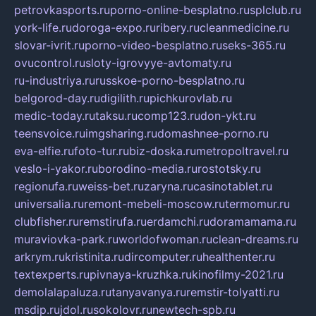
petrovkasports.ru
porno-online-besplatno.ru
splclub.ru
york-life.ru
doroga-expo.ru
ribery.ru
cleanmedicine.ru
slovar-ivrit.ru
porno-video-besplatno.ru
seks-365.ru
ovucontrol.ru
sloty-igrovyye-avtomaty.ru
ru-industriya.ru
russkoe-porno-besplatno.ru
belgorod-day.ru
digilith.ru
pichkurovlab.ru
medic-today.ru
taksu.ru
comp123.ru
don-ykt.ru
teensvoice.ru
imgsharing.ru
domashnee-porno.ru
eva-elfie.ru
foto-tur.ru
biz-doska.ru
metropoltravel.ru
veslo-i-yakor.ru
borodino-media.ru
rostotsky.ru
regionufa.ru
weiss-bet.ru
zaryna.ru
casinotablet.ru
universalia.ru
remont-mebeli-moscow.ru
termomur.ru
clubfisher.ru
remstirufa.ru
erdamchi.ru
doramamama.ru
muraviovka-park.ru
worldofwoman.ru
clean-dreams.ru
arkrym.ru
kristinita.ru
dircomputer.ru
healthenter.ru
textexperts.ru
pivnaya-kruzhka.ru
kinofilmy-2021.ru
demolalapaluza.ru
tanyavanya.ru
remstir-tolyatti.ru
msdip.ru
jdol.ru
sokolovr.ru
newtech-spb.ru