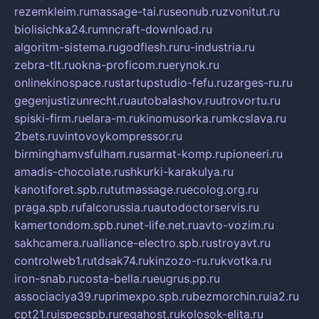
rezemkleim.ru
massage-tai.ru
seonub.ru
zvonitut.ru
biolisichka24.ru
mncraft-download.ru
algoritm-sistema.ru
godflesh.ru
ru-industria.ru
zebra-tlt.ru
okna-proficom.ru
erynok.ru
onlinekinospace.ru
startupstudio-fefu.ru
zarges-ru.ru
gegenjustizunrecht.ru
autobalashov.ru
utrovortu.ru
spiski-firm.ru
elara-m.ru
kinomusorka.ru
mkcslava.ru
2bets.ru
vintovoykompressor.ru
birminghamvsfulham.ru
sarmat-komp.ru
pioneeri.ru
amadis-chocolate.ru
shkurki-karakulya.ru
kanotiforet.spb.ru
tutmassage.ru
ecolog.org.ru
praga.spb.ru
falcorussia.ru
autodoctorservis.ru
kamertondom.spb.ru
net-life.net.ru
avto-vozim.ru
sakhcamera.ru
alliance-electro.spb.ru
stroyavt.ru
controlweb1.ru
tdsak74.ru
kinzozo-ru.ru
kvotka.ru
iron-snab.ru
costa-bella.ru
eugrus.pp.ru
associaciya39.ru
primexpo.spb.ru
bezmorchin.ru
ia2.ru
cpt21.ru
ispecspb.ru
regahost.ru
kolosok-elita.ru