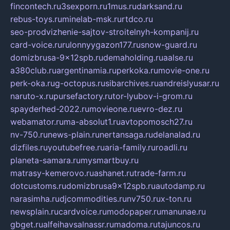
fincontech.ru
3sexporn.ru
1mus.ru
darksand.ru
rebus-toys.ru
minelab-msk.ru
rtdco.ru
seo-prodvizhenie-sajtov-stroitelnyh-kompanij.ru
card-voice.ru
rulonnyygazon177.ru
snow-guard.ru
domizbrusa-9x12spb.ru
demaholding.ru
aalse.ru
a380club.ru
argentinamia.ru
perkoka.ru
movie-one.ru
perk-oka.ru
g-octopus.ru
sibarchives.ru
andreislyusar.ru
naruto-x.ru
pursefactory.ru
tor-lyubov-i-grom.ru
spayderhed-2022.ru
movieone.ru
evro-dez.ru
webamator.ru
ma-absolut1.ru
avtopomosch27.ru
nv-750.ru
news-plain.ru
nertansaga.ru
delanalad.ru
dizfiles.ru
youtubefree.ru
aria-family.ru
roadli.ru
planeta-samara.ru
mysmartbuy.ru
matrasy-kemerovo.ru
ashanet.ru
trade-farm.ru
dotcustoms.ru
domizbrusa9x12spb.ru
autodamp.ru
narasimha.ru
djcommodities.ru
nv750.ru
x-ton.ru
newsplain.ru
cardvoice.ru
modopaper.ru
manunae.ru
gbget.ru
alfeihavsalnassr.ru
madoma.ru
tajuncos.ru