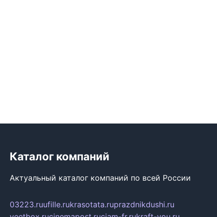
Каталог компаний
Актуальный каталог компаний по всей России
03223.ru
ufille.ru
krasotata.ru
prazdnikdushi.ru
veetbox.ru
cinemapost.ru
ciam-fr.ru
kraft-you.ru