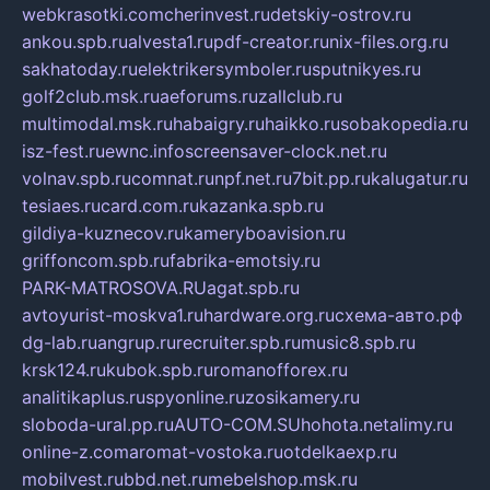
webkrasotki.com
cherinvest.ru
detskiy-ostrov.ru
ankou.spb.ru
alvesta1.ru
pdf-creator.ru
nix-files.org.ru
sakhatoday.ru
elektrikersymboler.ru
sputnikyes.ru
golf2club.msk.ru
aeforums.ru
zallclub.ru
multimodal.msk.ru
habaigry.ru
haikko.ru
sobakopedia.ru
isz-fest.ru
ewnc.info
screensaver-clock.net.ru
volnav.spb.ru
comnat.ru
npf.net.ru
7bit.pp.ru
kalugatur.ru
tesiaes.ru
card.com.ru
kazanka.spb.ru
gildiya-kuznecov.ru
kameryboavision.ru
griffoncom.spb.ru
fabrika-emotsiy.ru
PARK-MATROSOVA.RU
agat.spb.ru
avtoyurist-moskva1.ru
hardware.org.ru
схема-авто.рф
dg-lab.ru
angrup.ru
recruiter.spb.ru
music8.spb.ru
krsk124.ru
kubok.spb.ru
romanofforex.ru
analitikaplus.ru
spyonline.ru
zosikamery.ru
sloboda-ural.pp.ru
AUTO-COM.SU
hohota.net
alimy.ru
online-z.com
aromat-vostoka.ru
otdelkaexp.ru
mobilvest.ru
bbd.net.ru
mebelshop.msk.ru