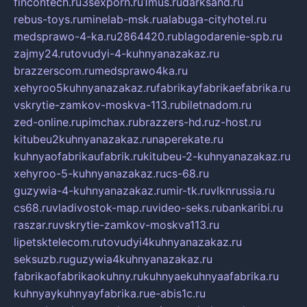
fincontech.ru
3sexporn.ru
1mus.ru
darksand.ru
rebus-toys.ru
minelab-msk.ru
alabuga-cityhotel.ru
medsprawo-4-ka.ru
2864420.ru
blagodarenie-spb.ru
zajmy24.ru
tovudyi-4-kuhnyanazakaz.ru
brazzerscom.ru
medsprawo4ka.ru
xehyroo5kuhnyanazakaz.ru
fabrikayfabrikaefabrika.ru
vskrytie-zamkov-moskva-113.ru
biletnadom.ru
zed-online.ru
pimchax.ru
brazzers-hd.ru
z-host.ru
kitubeu2kuhnyanazakaz.ru
naperekate.ru
kuhnyaofabrikaufabrik.ru
kitubeu-2-kuhnyanazakaz.ru
xehyroo-5-kuhnyanazakaz.ru
cs-68.ru
guzywia-4-kuhnyanazakaz.ru
mir-tk.ru
vlknrussia.ru
cs68.ru
vladivostok-map.ru
video-seks.ru
bankaribi.ru
raszar.ru
vskrytie-zamkov-moskva113.ru
lipetsktelecom.ru
tovudyi4kuhnyanazakaz.ru
seksuzb.ru
guzywia4kuhnyanazakaz.ru
fabrikaofabrikaokuhny.ru
kuhnyaekuhnyaafabrika.ru
kuhnyaykuhnyayfabrika.ru
e-abis1c.ru