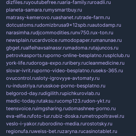
dizfiles.ru
youtubefree.ru
aria-family.ru
roadli.ru
planeta-samara.ru
mysmartbuy.ru
matrasy-kemerovo.ru
ashanet.ru
trade-farm.ru
dotcustoms.ru
domizbrusa9x12spb.ru
autodamp.ru
narasimha.ru
djcommodities.ru
nv750.ru
x-ton.ru
newsplain.ru
cardvoice.ru
modopaper.ru
manunae.ru
gbget.ru
alfeihavsalnassr.ru
madoma.ru
tajuncos.ru
petrovkasports.ru
porno-online-besplatno.ru
splclub.ru
york-life.ru
doroga-expo.ru
ribery.ru
cleanmedicine.ru
slovar-ivrit.ru
porno-video-besplatno.ru
seks-365.ru
ovucontrol.ru
sloty-igrovyye-avtomaty.ru
ru-industriya.ru
russkoe-porno-besplatno.ru
belgorod-day.ru
digilith.ru
pichkurovlab.ru
medic-today.ru
taksu.ru
comp123.ru
don-ykt.ru
teensvoice.ru
imgsharing.ru
domashnee-porno.ru
eva-elfie.ru
foto-tur.ru
biz-doska.ru
metropoltravel.ru
veslo-i-yakor.ru
borodino-media.ru
rostotsky.ru
regionufa.ru
weiss-bet.ru
zaryna.ru
casinotablet.ru