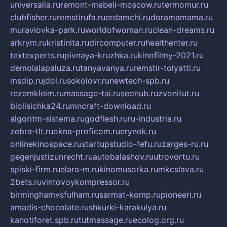
universalia.ru
remont-mebeli-moscow.ru
termomur.ru
clubfisher.ru
remstirufa.ru
erdamchi.ru
doramamama.ru
muraviovka-park.ru
worldofwoman.ru
clean-dreams.ru
arkrym.ru
kristinita.ru
dircomputer.ru
healthenter.ru
textexperts.ru
pivnaya-kruzhka.ru
kinofilmy-2021.ru
demolalapaluza.ru
tanyavanya.ru
remstir-tolyatti.ru
msdip.ru
jdol.ru
sokolovr.ru
newtech-spb.ru
rezemkleim.ru
massage-tai.ru
seonub.ru
zvonitut.ru
biolisichka24.ru
mncraft-download.ru
algoritm-sistema.ru
godflesh.ru
ru-industria.ru
zebra-tlt.ru
okna-proficom.ru
erynok.ru
onlinekinospace.ru
startupstudio-fefu.ru
zarges-ru.ru
gegenjustizunrecht.ru
autobalashov.ru
utrovortu.ru
spiski-firm.ru
elara-m.ru
kinomusorka.ru
mkcslava.ru
2bets.ru
vintovoykompressor.ru
birminghamvsfulham.ru
sarmat-komp.ru
pioneeri.ru
amadis-chocolate.ru
shkurki-karakulya.ru
kanotiforet.spb.ru
tutmassage.ru
ecolog.org.ru