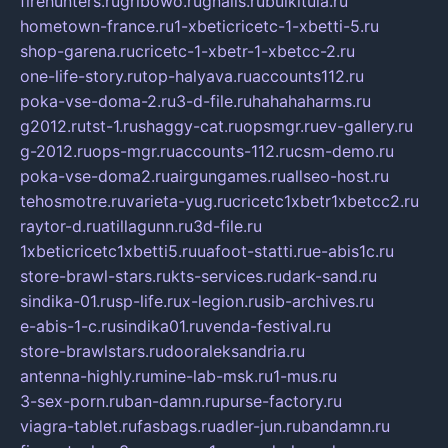
firehunters.ru
gribowo.ru
gnalis.ru
bulkitula.ru
hometown-france.ru
1-xbeticricetc-1-xbetti-5.ru
shop-garena.ru
cricetc-1-xbetr-1-xbetcc-2.ru
one-life-story.ru
top-halyava.ru
accounts112.ru
poka-vse-doma-2.ru
3-d-file.ru
hahahaharms.ru
g2012.ru
tst-1.ru
shaggy-cat.ru
opsmgr.ru
ev-gallery.ru
g-2012.ru
ops-mgr.ru
accounts-112.ru
csm-demo.ru
poka-vse-doma2.ru
airgungames.ru
allseo-host.ru
tehosmotre.ru
varieta-yug.ru
cricetc1xbetr1xbetcc2.ru
raytor-d.ru
atillagunn.ru
3d-file.ru
1xbeticricetc1xbetti5.ru
uafoot-statti.ru
e-abis1c.ru
store-brawl-stars.ru
kts-services.ru
dark-sand.ru
sindika-01.ru
sp-life.ru
x-legion.ru
sib-archives.ru
e-abis-1-c.ru
sindika01.ru
venda-festival.ru
store-brawlstars.ru
dooraleksandria.ru
antenna-highly.ru
mine-lab-msk.ru
1-mus.ru
3-sex-porn.ru
ban-damn.ru
purse-factory.ru
viagra-tablet.ru
fasbags.ru
adler-jun.ru
bandamn.ru