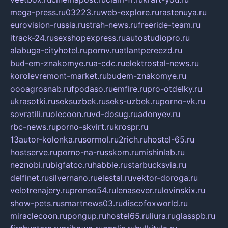
mega-press.ru
03223.ru
web-explore.ru
rastenuya.ru
eurovision-russia.ru
strah-news.ru
freeride-team.ru
itrack-24.ru
sexshopexpress.ru
autostudiopro.ru
alabuga-cityhotel.ru
pornv.ru
atlantpereezd.ru
bud-em-znakomye.ru
a-cdc.ru
elektrostal-news.ru
korolevremont-market.ru
budem-znakomye.ru
oooagrosnab.ru
fpodaso.ru
emfire.ru
pro-otdelky.ru
ukrasotki.ru
seksuzbek.ru
seks-uzbek.ru
porno-vk.ru
sovratili.ru
olecoon.ru
vd-dosug.ru
adonyev.ru
rbc-news.ru
porno-skvirt.ru
krospr.ru
13autor-kolonka.ru
sormol.ru
2rich.ru
hostel-65.ru
hostserve.ru
porno-na-russkom.ru
mishinlab.ru
neznobi.ru
bigfatcc.ru
habble.ru
starbucksvia.ru
delfinet.ru
silvernano.ru
elestal.ru
vektor-doroga.ru
velotrenajery.ru
pronso54.ru
lenasever.ru
lovinskix.ru
show-pets.ru
smartnews03.ru
discofoxworld.ru
miraclecoon.ru
pongup.ru
hostel65.ru
liura.ru
glasspb.ru