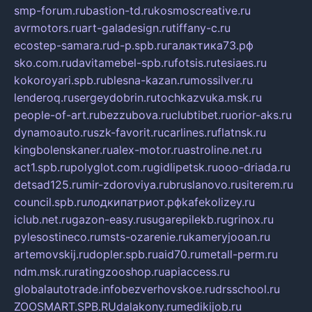
smp-forum.ru
bastion-td.ru
kosmoscreative.ru
avrmotors.ru
art-galadesign.ru
tiffany-c.ru
ecostep-samara.ru
d-p.spb.ru
галактика73.рф
sko.com.ru
davitamebel-spb.ru
fotsis.ru
tesiaes.ru
kokoroyari.spb.ru
blesna-kazan.ru
mossilver.ru
lenderoq.ru
sergeydobrin.ru
tochkazvuka.msk.ru
people-of-art.ru
bezzubova.ru
clubtibet.ru
orior-aks.ru
dynamoauto.ru
szk-favorit.ru
carlines.ru
flatnsk.ru
kingbolenskaner.ru
alex-motor.ru
astroline.net.ru
act1.spb.ru
polyglot.com.ru
gidlipetsk.ru
ooo-driada.ru
detsad125.ru
mir-zdoroviya.ru
bruslanovo.ru
siterem.ru
council.spb.ru
лодкипатриот.рф
kafekolizey.ru
iclub.net.ru
gazon-easy.ru
sugarepilekb.ru
grinox.ru
pylesostineco.ru
msts-ozarenie.ru
kameryjooan.ru
artemovskij.ru
dopler.spb.ru
aid70.ru
metall-perm.ru
ndm.msk.ru
ratingzooshop.ru
apiaccess.ru
globalautotrade.info
bezverhovskoe.ru
drsschool.ru
ZOOSMART.SPB.RU
dalakony.ru
medikijob.ru