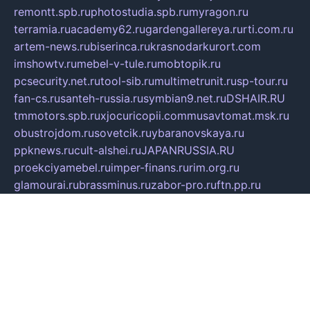
remontt.spb.ru
photostudia.spb.ru
myragon.ru
terramia.ru
academy62.ru
gardengallereya.ru
rti.com.ru
artem-news.ru
biserinca.ru
krasnodarkurort.com
imshowtv.ru
mebel-v-tule.ru
mobtopik.ru
pcsecurity.net.ru
tool-sib.ru
multimetrunit.ru
sp-tour.ru
fan-cs.ru
santeh-russia.ru
symbian9.net.ru
DSHAIR.RU
tmmotors.spb.ru
xjocuricopii.com
musavtomat.msk.ru
obustrojdom.ru
sovetcik.ru
ybaranovskaya.ru
ppknews.ru
cult-alshei.ru
JAPANRUSSIA.RU
proekciyamebel.ru
imper-finans.ru
rim.org.ru
glamourai.ru
brassminus.ru
zabor-pro.ru
ftn.pp.ru
dorogoe58.ru
laimengpacker.ru
kuzova-zapchasti.ru
sageerp.ru
taxodrom.ru
dsrazvitie.ru
hardcity.net.ru
ratinghomegames.ru
topservice25.ru
gubernyan.ru
gtglasslined.ru
ii4.ru
tssport.spb.ru
andorra24.com
blackwallstreet.ru
oboimos.ru
optim-doors.com.ru
ikuch.ru
nycr.org.ru
npa21.ru
vremya-ch.spb.ru
desert000.ru
ivtorgi.ru
ifiori.ru
catalog-statei.ru