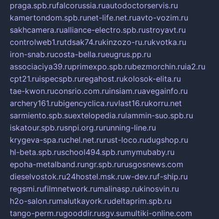
praga.spb.ru
falcorussia.ru
autodoctorservis.ru
kamertondom.spb.ru
net-life.net.ru
avto-vozim.ru
sakhcamera.ru
alliance-electro.spb.ru
stroyavt.ru
controlweb1.ru
tdsak74.ru
kinzozo-ru.ru
kvotka.ru
iron-snab.ru
costa-bella.ru
eugrus.pp.ru
associaciya39.ru
primexpo.spb.ru
bezmorchin.ru
ia2.ru
cpt21.ru
ispecspb.ru
regahost.ru
kolosok-elita.ru
tae-kwon.ru
consrio.com.ru
insiam.ru
avegainfo.ru
archery161.ru
bigencyclica.ru
vlast16.ru
korru.net
sarmiento.spb.su
extelopedia.ru
lammin-suo.spb.ru
iskatour.spb.ru
snpi.org.ru
running-line.ru
krygeva-spa.ru
chel.net.ru
rust-loco.ru
dugshop.ru
hl-beta.spb.ru
school494.spb.ru
mymubaby.ru
epoha-metalband.ru
ngr.spb.ru
rusgosnews.com
dieselvostok.ru
24hostel.msk.ru
w-dev.ru
f-ship.ru
regsmi.ru
filmnetwork.ru
malinasp.ru
kinosvin.ru
h2o-salon.ru
malutkayork.ru
deltaprim.spb.ru
tango-perm.ru
gooddir.ru
sgv.su
multiki-online.com