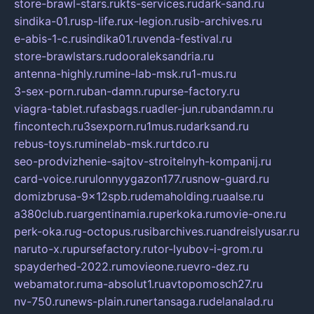
store-brawl-stars.ru
kts-services.ru
dark-sand.ru
sindika-01.ru
sp-life.ru
x-legion.ru
sib-archives.ru
e-abis-1-c.ru
sindika01.ru
venda-festival.ru
store-brawlstars.ru
dooraleksandria.ru
antenna-highly.ru
mine-lab-msk.ru
1-mus.ru
3-sex-porn.ru
ban-damn.ru
purse-factory.ru
viagra-tablet.ru
fasbags.ru
adler-jun.ru
bandamn.ru
fincontech.ru
3sexporn.ru
1mus.ru
darksand.ru
rebus-toys.ru
minelab-msk.ru
rtdco.ru
seo-prodvizhenie-sajtov-stroitelnyh-kompanij.ru
card-voice.ru
rulonnyygazon177.ru
snow-guard.ru
domizbrusa-9x12spb.ru
demaholding.ru
aalse.ru
a380club.ru
argentinamia.ru
perkoka.ru
movie-one.ru
perk-oka.ru
g-octopus.ru
sibarchives.ru
andreislyusar.ru
naruto-x.ru
pursefactory.ru
tor-lyubov-i-grom.ru
spayderhed-2022.ru
movieone.ru
evro-dez.ru
webamator.ru
ma-absolut1.ru
avtopomosch27.ru
nv-750.ru
news-plain.ru
nertansaga.ru
delanalad.ru