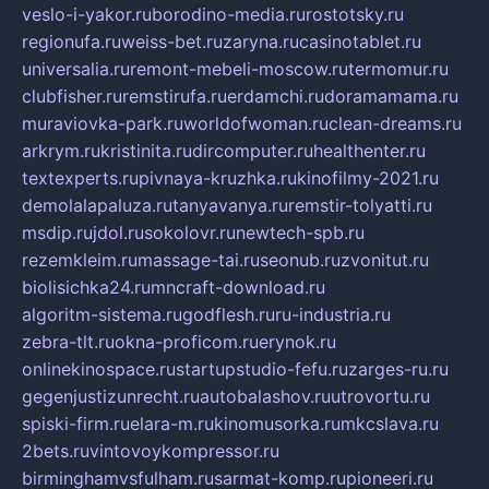
veslo-i-yakor.ru
borodino-media.ru
rostotsky.ru
regionufa.ru
weiss-bet.ru
zaryna.ru
casinotablet.ru
universalia.ru
remont-mebeli-moscow.ru
termomur.ru
clubfisher.ru
remstirufa.ru
erdamchi.ru
doramamama.ru
muraviovka-park.ru
worldofwoman.ru
clean-dreams.ru
arkrym.ru
kristinita.ru
dircomputer.ru
healthenter.ru
textexperts.ru
pivnaya-kruzhka.ru
kinofilmy-2021.ru
demolalapaluza.ru
tanyavanya.ru
remstir-tolyatti.ru
msdip.ru
jdol.ru
sokolovr.ru
newtech-spb.ru
rezemkleim.ru
massage-tai.ru
seonub.ru
zvonitut.ru
biolisichka24.ru
mncraft-download.ru
algoritm-sistema.ru
godflesh.ru
ru-industria.ru
zebra-tlt.ru
okna-proficom.ru
erynok.ru
onlinekinospace.ru
startupstudio-fefu.ru
zarges-ru.ru
gegenjustizunrecht.ru
autobalashov.ru
utrovortu.ru
spiski-firm.ru
elara-m.ru
kinomusorka.ru
mkcslava.ru
2bets.ru
vintovoykompressor.ru
birminghamvsfulham.ru
sarmat-komp.ru
pioneeri.ru