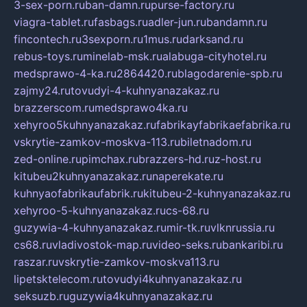
3-sex-porn.ru
ban-damn.ru
purse-factory.ru
viagra-tablet.ru
fasbags.ru
adler-jun.ru
bandamn.ru
fincontech.ru
3sexporn.ru
1mus.ru
darksand.ru
rebus-toys.ru
minelab-msk.ru
alabuga-cityhotel.ru
medsprawo-4-ka.ru
2864420.ru
blagodarenie-spb.ru
zajmy24.ru
tovudyi-4-kuhnyanazakaz.ru
brazzerscom.ru
medsprawo4ka.ru
xehyroo5kuhnyanazakaz.ru
fabrikayfabrikaefabrika.ru
vskrytie-zamkov-moskva-113.ru
biletnadom.ru
zed-online.ru
pimchax.ru
brazzers-hd.ru
z-host.ru
kitubeu2kuhnyanazakaz.ru
naperekate.ru
kuhnyaofabrikaufabrik.ru
kitubeu-2-kuhnyanazakaz.ru
xehyroo-5-kuhnyanazakaz.ru
cs-68.ru
guzywia-4-kuhnyanazakaz.ru
mir-tk.ru
vlknrussia.ru
cs68.ru
vladivostok-map.ru
video-seks.ru
bankaribi.ru
raszar.ru
vskrytie-zamkov-moskva113.ru
lipetsktelecom.ru
tovudyi4kuhnyanazakaz.ru
seksuzb.ru
guzywia4kuhnyanazakaz.ru