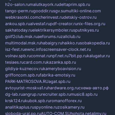
h2o-salon.ru
malutkayork.ru
deltaprim.spb.ru
tango-perm.ru
gooddir.ru
sgv.su
multiki-online.com
webkrasotki.com
cherinvest.ru
detskiy-ostrov.ru
ankou.spb.ru
alvesta1.ru
pdf-creator.ru
nix-files.org.ru
sakhatoday.ru
elektrikersymboler.ru
sputnikyes.ru
golf2club.msk.ru
aeforums.ru
zallclub.ru
multimodal.msk.ru
habaigry.ru
haikko.ru
sobakopedia.ru
isz-fest.ru
ewnc.info
screensaver-clock.net.ru
volnav.spb.ru
comnat.ru
npf.net.ru
7bit.pp.ru
kalugatur.ru
tesiaes.ru
card.com.ru
kazanka.spb.ru
gildiya-kuznecov.ru
kameryboavision.ru
griffoncom.spb.ru
fabrika-emotsiy.ru
PARK-MATROSOVA.RU
agat.spb.ru
avtoyurist-moskva1.ru
hardware.org.ru
схема-авто.рф
dg-lab.ru
angrup.ru
recruiter.spb.ru
music8.spb.ru
krsk124.ru
kubok.spb.ru
romanofforex.ru
analitikaplus.ru
spyonline.ru
zosikamery.ru
sloboda-ural.pp.ru
AUTO-COM.SU
hohota.net
alimy.ru