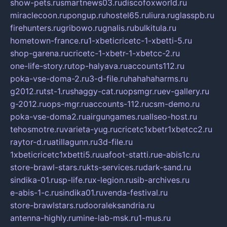
show-pets.ru
smartnews03.ru
discofoxworld.ru
miraclecoon.ru
pongup.ru
hostel65.ru
liura.ru
glasspb.ru
firehunters.ru
gribowo.ru
gnalis.ru
bulkitula.ru
hometown-france.ru
1-xbeticricetc-1-xbetti-5.ru
shop-garena.ru
cricetc-1-xbetr-1-xbetcc-2.ru
one-life-story.ru
top-halyava.ru
accounts112.ru
poka-vse-doma-2.ru
3-d-file.ru
hahahaharms.ru
g2012.ru
tst-1.ru
shaggy-cat.ru
opsmgr.ru
ev-gallery.ru
g-2012.ru
ops-mgr.ru
accounts-112.ru
csm-demo.ru
poka-vse-doma2.ru
airgungames.ru
allseo-host.ru
tehosmotre.ru
varieta-yug.ru
cricetc1xbetr1xbetcc2.ru
raytor-d.ru
atillagunn.ru
3d-file.ru
1xbeticricetc1xbetti5.ru
uafoot-statti.ru
e-abis1c.ru
store-brawl-stars.ru
kts-services.ru
dark-sand.ru
sindika-01.ru
sp-life.ru
x-legion.ru
sib-archives.ru
e-abis-1-c.ru
sindika01.ru
venda-festival.ru
store-brawlstars.ru
dooraleksandria.ru
antenna-highly.ru
mine-lab-msk.ru
1-mus.ru