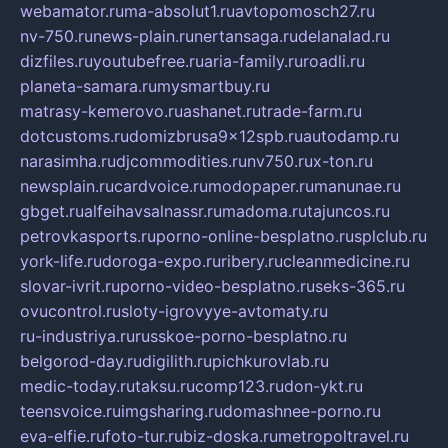
webamator.ru
ma-absolut1.ru
avtopomosch27.ru
nv-750.ru
news-plain.ru
nertansaga.ru
delanalad.ru
dizfiles.ru
youtubefree.ru
aria-family.ru
roadli.ru
planeta-samara.ru
mysmartbuy.ru
matrasy-kemerovo.ru
ashanet.ru
trade-farm.ru
dotcustoms.ru
domizbrusa9x12spb.ru
autodamp.ru
narasimha.ru
djcommodities.ru
nv750.ru
x-ton.ru
newsplain.ru
cardvoice.ru
modopaper.ru
manunae.ru
gbget.ru
alfeihavsalnassr.ru
madoma.ru
tajuncos.ru
petrovkasports.ru
porno-online-besplatno.ru
splclub.ru
york-life.ru
doroga-expo.ru
ribery.ru
cleanmedicine.ru
slovar-ivrit.ru
porno-video-besplatno.ru
seks-365.ru
ovucontrol.ru
sloty-igrovyye-avtomaty.ru
ru-industriya.ru
russkoe-porno-besplatno.ru
belgorod-day.ru
digilith.ru
pichkurovlab.ru
medic-today.ru
taksu.ru
comp123.ru
don-ykt.ru
teensvoice.ru
imgsharing.ru
domashnee-porno.ru
eva-elfie.ru
foto-tur.ru
biz-doska.ru
metropoltravel.ru