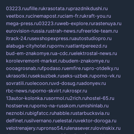
03223.ru
ufille.ru
krasotata.ru
prazdnikdushi.ru
veetbox.ru
cinemapost.ru
ciam-fr.ru
kraft-you.ru
mega-press.ru
03223.ru
web-explore.ru
rastenuya.ru
eurovision-russia.ru
strah-news.ru
freeride-team.ru
itrack-24.ru
sexshopexpress.ru
autostudiopro.ru
alabuga-cityhotel.ru
pornv.ru
atlantpereezd.ru
bud-em-znakomye.ru
a-cdc.ru
elektrostal-news.ru
korolevremont-market.ru
budem-znakomye.ru
oooagrosnab.ru
fpodaso.ru
emfire.ru
pro-otdelky.ru
ukrasotki.ru
seksuzbek.ru
seks-uzbek.ru
porno-vk.ru
sovratili.ru
olecoon.ru
vd-dosug.ru
adonyev.ru
rbc-news.ru
porno-skvirt.ru
krospr.ru
13autor-kolonka.ru
sormol.ru
2rich.ru
hostel-65.ru
hostserve.ru
porno-na-russkom.ru
mishinlab.ru
neznobi.ru
bigfatcc.ru
habble.ru
starbucksvia.ru
delfinet.ru
silvernano.ru
elestal.ru
vektor-doroga.ru
velotrenajery.ru
pronso54.ru
lenasever.ru
lovinskix.ru