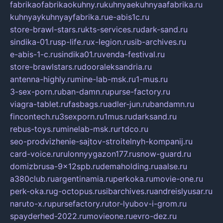
fabrikaofabrikaokuhny.ru
kuhnyaekuhnyaafabrika.ru
kuhnyaykuhnyayfabrika.ru
e-abis1c.ru
store-brawl-stars.ru
kts-services.ru
dark-sand.ru
sindika-01.ru
sp-life.ru
x-legion.ru
sib-archives.ru
e-abis-1-c.ru
sindika01.ru
venda-festival.ru
store-brawlstars.ru
dooraleksandria.ru
antenna-highly.ru
mine-lab-msk.ru
1-mus.ru
3-sex-porn.ru
ban-damn.ru
purse-factory.ru
viagra-tablet.ru
fasbags.ru
adler-jun.ru
bandamn.ru
fincontech.ru
3sexporn.ru
1mus.ru
darksand.ru
rebus-toys.ru
minelab-msk.ru
rtdco.ru
seo-prodvizhenie-sajtov-stroitelnyh-kompanij.ru
card-voice.ru
rulonnyygazon177.ru
snow-guard.ru
domizbrusa-9x12spb.ru
demaholding.ru
aalse.ru
a380club.ru
argentinamia.ru
perkoka.ru
movie-one.ru
perk-oka.ru
g-octopus.ru
sibarchives.ru
andreislyusar.ru
naruto-x.ru
pursefactory.ru
tor-lyubov-i-grom.ru
spayderhed-2022.ru
movieone.ru
evro-dez.ru