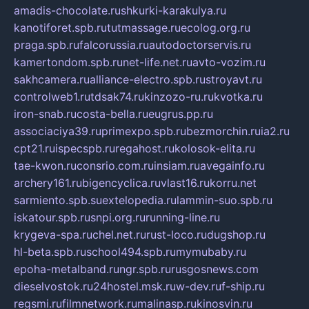
amadis-chocolate.ru
shkurki-karakulya.ru
kanotiforet.spb.ru
tutmassage.ru
ecolog.org.ru
praga.spb.ru
falcorussia.ru
autodoctorservis.ru
kamertondom.spb.ru
net-life.net.ru
avto-vozim.ru
sakhcamera.ru
alliance-electro.spb.ru
stroyavt.ru
controlweb1.ru
tdsak74.ru
kinzozo-ru.ru
kvotka.ru
iron-snab.ru
costa-bella.ru
eugrus.pp.ru
associaciya39.ru
primexpo.spb.ru
bezmorchin.ru
ia2.ru
cpt21.ru
ispecspb.ru
regahost.ru
kolosok-elita.ru
tae-kwon.ru
consrio.com.ru
insiam.ru
avegainfo.ru
archery161.ru
bigencyclica.ru
vlast16.ru
korru.net
sarmiento.spb.su
extelopedia.ru
lammin-suo.spb.ru
iskatour.spb.ru
snpi.org.ru
running-line.ru
krygeva-spa.ru
chel.net.ru
rust-loco.ru
dugshop.ru
hl-beta.spb.ru
school494.spb.ru
mymubaby.ru
epoha-metalband.ru
ngr.spb.ru
rusgosnews.com
dieselvostok.ru
24hostel.msk.ru
w-dev.ru
f-ship.ru
regsmi.ru
filmnetwork.ru
malinasp.ru
kinosvin.ru