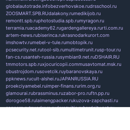
globalautotrade.info
bezverhovskoe.ru
drsschool.ru
ZOOSMART.SPB.RU
dalakony.ru
medikijob.ru
remontt.spb.ru
photostudia.spb.ru
myragon.ru
terramia.ru
academy62.ru
gardengallereya.ru
rti.com.ru
artem-news.ru
biserinca.ru
krasnodarkurort.com
imshowtv.ru
mebel-v-tule.ru
mobtopik.ru
pcsecurity.net.ru
tool-sib.ru
multimetrunit.ru
sp-tour.ru
fan-cs.ru
santeh-russia.ru
symbian9.net.ru
DSHAIR.RU
tmmotors.spb.ru
xjocuricopii.com
musavtomat.msk.ru
obustrojdom.ru
sovetcik.ru
ybaranovskaya.ru
ppknews.ru
cult-alshei.ru
JAPANRUSSIA.RU
proekciyamebel.ru
imper-finans.ru
rim.org.ru
glamourai.ru
brassminus.ru
zabor-pro.ru
ftn.pp.ru
dorogoe58.ru
laimengpacker.ru
kuzova-zapchasti.ru
sageerp.ru
taxodrom.ru
dsrazvitie.ru
hardcity.net.ru
ratinghomegames.ru
topservice25.ru
gubernyan.ru
gtglasslined.ru
ii4.ru
tssport.spb.ru
andorra24.com
blackwallstreet.ru
oboimos.ru
optim-doors.com.ru