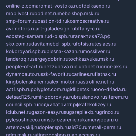
online-z.com
aromat-vostoka.ru
otdelkaexp.ru
mobilvest.ru
bbd.net.ru
mebelshop.msk.ru
smp-forum.ru
bastion-td.ru
kosmoscreative.ru
avrmotors.ru
art-galadesign.ru
tiffany-c.ru
ecostep-samara.ru
d-p.spb.ru
галактика73.рф
sko.com.ru
davitamebel-spb.ru
fotsis.ru
tesiaes.ru
kokoroyari.spb.ru
blesna-kazan.ru
mossilver.ru
lenderoq.ru
sergeydobrin.ru
tochkazvuka.msk.ru
people-of-art.ru
bezzubova.ru
clubtibet.ru
orior-aks.ru
dynamoauto.ru
szk-favorit.ru
carlines.ru
flatnsk.ru
kingbolenskaner.ru
alex-motor.ru
astroline.net.ru
act1.spb.ru
polyglot.com.ru
gidlipetsk.ru
ooo-driada.ru
detsad125.ru
mir-zdoroviya.ru
bruslanovo.ru
siterem.ru
council.spb.ru
лодкипатриот.рф
kafekolizey.ru
iclub.net.ru
gazon-easy.ru
sugarepilekb.ru
grinox.ru
pylesostineco.ru
msts-ozarenie.ru
kameryjooan.ru
artemovskij.ru
dopler.spb.ru
aid70.ru
metall-perm.ru
ndm.msk.ru
ratingzooshop.ru
apiaccess.ru