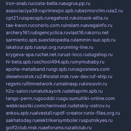
iron-snab.ru
costa-bella.ru
eugrus.pp.ru
associaciya39.ru
primexpo.spb.ru
bezmorchin.ru
ia2.ru
cpt21.ru
ispecspb.ru
regahost.ru
kolosok-elita.ru
tae-kwon.ru
consrio.com.ru
insiam.ru
avegainfo.ru
archery161.ru
bigencyclica.ru
vlast16.ru
korru.net
sarmiento.spb.su
extelopedia.ru
lammin-suo.spb.ru
iskatour.spb.ru
snpi.org.ru
running-line.ru
krygeva-spa.ru
chel.net.ru
rust-loco.ru
dugshop.ru
hl-beta.spb.ru
school494.spb.ru
mymubaby.ru
epoha-metalband.ru
ngr.spb.ru
rusgosnews.com
dieselvostok.ru
24hostel.msk.ru
w-dev.ru
f-ship.ru
regsmi.ru
filmnetwork.ru
malinasp.ru
kinosvin.ru
h2o-salon.ru
malutkayork.ru
deltaprim.spb.ru
tango-perm.ru
gooddir.ru
sgv.su
multiki-online.com
webkrasotki.com
cherinvest.ru
detskiy-ostrov.ru
ankou.spb.ru
alvesta1.ru
pdf-creator.ru
nix-files.org.ru
sakhatoday.ru
elektrikersymboler.ru
sputnikyes.ru
golf2club.msk.ru
aeforums.ru
zallclub.ru