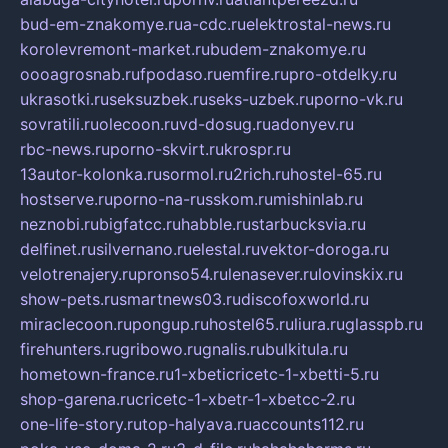
bud-em-znakomye.ru
a-cdc.ru
elektrostal-news.ru
korolevremont-market.ru
budem-znakomye.ru
oooagrosnab.ru
fpodaso.ru
emfire.ru
pro-otdelky.ru
ukrasotki.ru
seksuzbek.ru
seks-uzbek.ru
porno-vk.ru
sovratili.ru
olecoon.ru
vd-dosug.ru
adonyev.ru
rbc-news.ru
porno-skvirt.ru
krospr.ru
13autor-kolonka.ru
sormol.ru
2rich.ru
hostel-65.ru
hostserve.ru
porno-na-russkom.ru
mishinlab.ru
neznobi.ru
bigfatcc.ru
habble.ru
starbucksvia.ru
delfinet.ru
silvernano.ru
elestal.ru
vektor-doroga.ru
velotrenajery.ru
pronso54.ru
lenasever.ru
lovinskix.ru
show-pets.ru
smartnews03.ru
discofoxworld.ru
miraclecoon.ru
pongup.ru
hostel65.ru
liura.ru
glasspb.ru
firehunters.ru
gribowo.ru
gnalis.ru
bulkitula.ru
hometown-france.ru
1-xbeticricetc-1-xbetti-5.ru
shop-garena.ru
cricetc-1-xbetr-1-xbetcc-2.ru
one-life-story.ru
top-halyava.ru
accounts112.ru