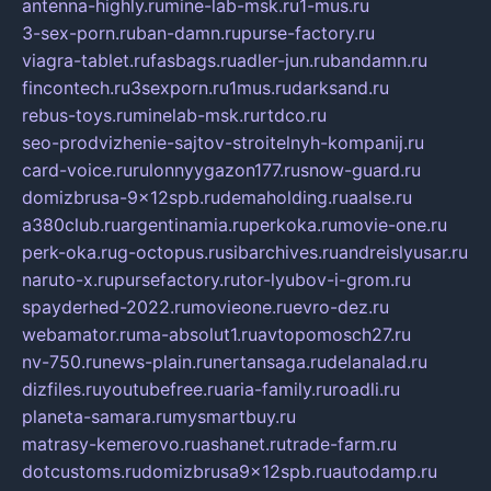
antenna-highly.ru
mine-lab-msk.ru
1-mus.ru
3-sex-porn.ru
ban-damn.ru
purse-factory.ru
viagra-tablet.ru
fasbags.ru
adler-jun.ru
bandamn.ru
fincontech.ru
3sexporn.ru
1mus.ru
darksand.ru
rebus-toys.ru
minelab-msk.ru
rtdco.ru
seo-prodvizhenie-sajtov-stroitelnyh-kompanij.ru
card-voice.ru
rulonnyygazon177.ru
snow-guard.ru
domizbrusa-9x12spb.ru
demaholding.ru
aalse.ru
a380club.ru
argentinamia.ru
perkoka.ru
movie-one.ru
perk-oka.ru
g-octopus.ru
sibarchives.ru
andreislyusar.ru
naruto-x.ru
pursefactory.ru
tor-lyubov-i-grom.ru
spayderhed-2022.ru
movieone.ru
evro-dez.ru
webamator.ru
ma-absolut1.ru
avtopomosch27.ru
nv-750.ru
news-plain.ru
nertansaga.ru
delanalad.ru
dizfiles.ru
youtubefree.ru
aria-family.ru
roadli.ru
planeta-samara.ru
mysmartbuy.ru
matrasy-kemerovo.ru
ashanet.ru
trade-farm.ru
dotcustoms.ru
domizbrusa9x12spb.ru
autodamp.ru