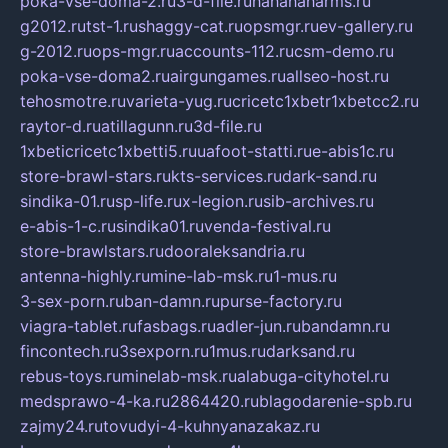
poka-vse-doma-2.ru
3-d-file.ru
hahahaharms.ru
g2012.ru
tst-1.ru
shaggy-cat.ru
opsmgr.ru
ev-gallery.ru
g-2012.ru
ops-mgr.ru
accounts-112.ru
csm-demo.ru
poka-vse-doma2.ru
airgungames.ru
allseo-host.ru
tehosmotre.ru
varieta-yug.ru
cricetc1xbetr1xbetcc2.ru
raytor-d.ru
atillagunn.ru
3d-file.ru
1xbeticricetc1xbetti5.ru
uafoot-statti.ru
e-abis1c.ru
store-brawl-stars.ru
kts-services.ru
dark-sand.ru
sindika-01.ru
sp-life.ru
x-legion.ru
sib-archives.ru
e-abis-1-c.ru
sindika01.ru
venda-festival.ru
store-brawlstars.ru
dooraleksandria.ru
antenna-highly.ru
mine-lab-msk.ru
1-mus.ru
3-sex-porn.ru
ban-damn.ru
purse-factory.ru
viagra-tablet.ru
fasbags.ru
adler-jun.ru
bandamn.ru
fincontech.ru
3sexporn.ru
1mus.ru
darksand.ru
rebus-toys.ru
minelab-msk.ru
alabuga-cityhotel.ru
medsprawo-4-ka.ru
2864420.ru
blagodarenie-spb.ru
zajmy24.ru
tovudyi-4-kuhnyanazakaz.ru