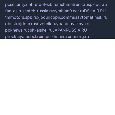
pcsecurity.net.ru
tool-sib.ru
multimetrunit.ru
sp-tour.ru
fan-cs.ru
santeh-russia.ru
symbian9.net.ru
DSHAIR.RU
tmmotors.spb.ru
xjocuricopii.com
musavtomat.msk.ru
obustrojdom.ru
sovetcik.ru
ybaranovskaya.ru
ppknews.ru
cult-alshei.ru
JAPANRUSSIA.RU
proekciyamebel.ru
imper-finans.ru
rim.org.ru
glamourai.ru
brassminus.ru
zabor-pro.ru
ftn.pp.ru
dorogoe58.ru
laimengpacker.ru
kuzova-zapchasti.ru
sageerp.ru
taxodrom.ru
dsrazvitie.ru
hardcity.net.ru
ratinghomegames.ru
topservice25.ru
gubernyan.ru
gtglasslined.ru
ii4.ru
tssport.spb.ru
andorra24.com
blackwallstreet.ru
oboimos.ru
optim-doors.com.ru
ikuch.ru
nycr.org.ru
npa21.ru
vremya-ch.spb.ru
desert000.ru
ivtorgi.ru
ifiori.ru
catalog-statei.ru
dcv.org.ru
spetsmaster174.ru
ipkameryhiseeu.ru
dum26.ru
ruspol.spb.ru
fr-opendp.ru
kam-solnyshko.ru
cheyenne-arapaho.ru
sevzapmetal.spb.ru
ted-lapidus.spb.ru
parasite-eliminator.ru