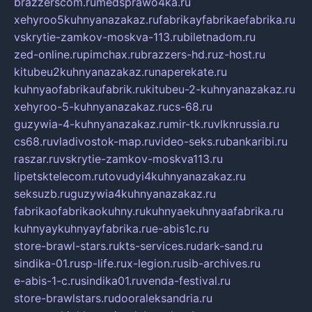
brazzerscom.ru
medsprawo4ka.ru
xehyroo5kuhnyanazakaz.ru
fabrikayfabrikaefabrika.ru
vskrytie-zamkov-moskva-113.ru
biletnadom.ru
zed-online.ru
pimchax.ru
brazzers-hd.ru
z-host.ru
kitubeu2kuhnyanazakaz.ru
naperekate.ru
kuhnyaofabrikaufabrik.ru
kitubeu-2-kuhnyanazakaz.ru
xehyroo-5-kuhnyanazakaz.ru
cs-68.ru
guzywia-4-kuhnyanazakaz.ru
mir-tk.ru
vlknrussia.ru
cs68.ru
vladivostok-map.ru
video-seks.ru
bankaribi.ru
raszar.ru
vskrytie-zamkov-moskva113.ru
lipetsktelecom.ru
tovudyi4kuhnyanazakaz.ru
seksuzb.ru
guzywia4kuhnyanazakaz.ru
fabrikaofabrikaokuhny.ru
kuhnyaekuhnyaafabrika.ru
kuhnyaykuhnyayfabrika.ru
e-abis1c.ru
store-brawl-stars.ru
kts-services.ru
dark-sand.ru
sindika-01.ru
sp-life.ru
x-legion.ru
sib-archives.ru
e-abis-1-c.ru
sindika01.ru
venda-festival.ru
store-brawlstars.ru
dooraleksandria.ru