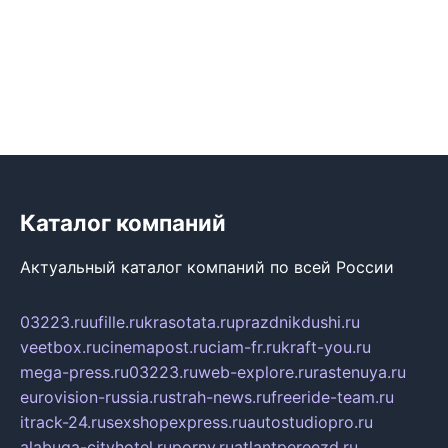
Каталог компаний
Актуальный каталог компаний по всей России
03223.ru
ufille.ru
krasotata.ru
prazdnikdushi.ru
veetbox.ru
cinemapost.ru
ciam-fr.ru
kraft-you.ru
mega-press.ru
03223.ru
web-explore.ru
rastenuya.ru
eurovision-russia.ru
strah-news.ru
freeride-team.ru
itrack-24.ru
sexshopexpress.ru
autostudiopro.ru
alabuga-cityhotel.ru
pornv.ru
atlantpereezd.ru