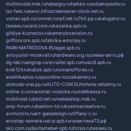
multimodal.msk.ru
habaigry.ru
haikko.ru
sobakopedia.ru
isz-fest.ru
ewnc.info
screensaver-clock.net.ru
volnav.spb.ru
comnat.ru
npf.net.ru
7bit.pp.ru
kalugatur.ru
tesiaes.ru
card.com.ru
kazanka.spb.ru
gildiya-kuznecov.ru
kameryboavision.ru
griffoncom.spb.ru
fabrika-emotsiy.ru
PARK-MATROSOVA.RU
agat.spb.ru
avtoyurist-moskva1.ru
hardware.org.ru
схема-авто.рф
dg-lab.ru
angrup.ru
recruiter.spb.ru
music8.spb.ru
krsk124.ru
kubok.spb.ru
romanofforex.ru
analitikaplus.ru
spyonline.ru
zosikamery.ru
sloboda-ural.pp.ru
AUTO-COM.SU
hohota.net
alimy.ru
online-z.com
aromat-vostoka.ru
otdelkaexp.ru
mobilvest.ru
bbd.net.ru
mebelshop.msk.ru
smp-forum.ru
bastion-td.ru
kosmoscreative.ru
avrmotors.ru
art-galadesign.ru
tiffany-c.ru
ecostep-samara.ru
d-p.spb.ru
галактика73.рф
sko.com.ru
davitamebel-spb.ru
fotsis.ru
tesiaes.ru