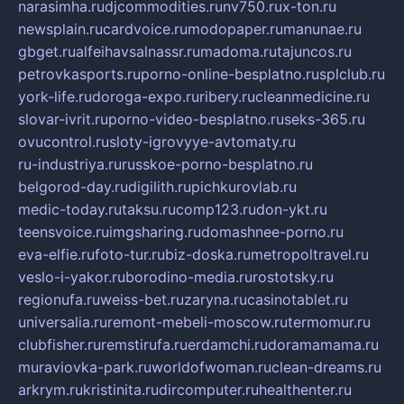
narasimha.ru
djcommodities.ru
nv750.ru
x-ton.ru
newsplain.ru
cardvoice.ru
modopaper.ru
manunae.ru
gbget.ru
alfeihavsalnassr.ru
madoma.ru
tajuncos.ru
petrovkasports.ru
porno-online-besplatno.ru
splclub.ru
york-life.ru
doroga-expo.ru
ribery.ru
cleanmedicine.ru
slovar-ivrit.ru
porno-video-besplatno.ru
seks-365.ru
ovucontrol.ru
sloty-igrovyye-avtomaty.ru
ru-industriya.ru
russkoe-porno-besplatno.ru
belgorod-day.ru
digilith.ru
pichkurovlab.ru
medic-today.ru
taksu.ru
comp123.ru
don-ykt.ru
teensvoice.ru
imgsharing.ru
domashnee-porno.ru
eva-elfie.ru
foto-tur.ru
biz-doska.ru
metropoltravel.ru
veslo-i-yakor.ru
borodino-media.ru
rostotsky.ru
regionufa.ru
weiss-bet.ru
zaryna.ru
casinotablet.ru
universalia.ru
remont-mebeli-moscow.ru
termomur.ru
clubfisher.ru
remstirufa.ru
erdamchi.ru
doramamama.ru
muraviovka-park.ru
worldofwoman.ru
clean-dreams.ru
arkrym.ru
kristinita.ru
dircomputer.ru
healthenter.ru