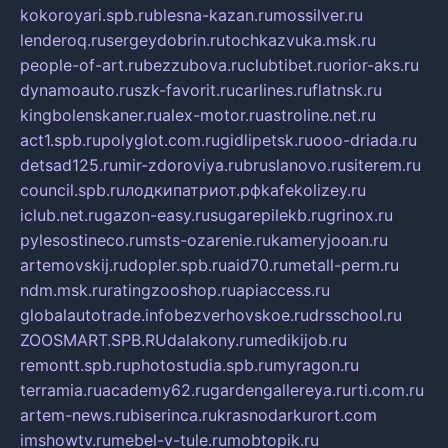
kokoroyari.spb.ru
blesna-kazan.ru
mossilver.ru
lenderoq.ru
sergeydobrin.ru
tochkazvuka.msk.ru
people-of-art.ru
bezzubova.ru
clubtibet.ru
orior-aks.ru
dynamoauto.ru
szk-favorit.ru
carlines.ru
flatnsk.ru
kingbolenskaner.ru
alex-motor.ru
astroline.net.ru
act1.spb.ru
polyglot.com.ru
gidlipetsk.ru
ooo-driada.ru
detsad125.ru
mir-zdoroviya.ru
bruslanovo.ru
siterem.ru
council.spb.ru
лодкипатриот.рф
kafekolizey.ru
iclub.net.ru
gazon-easy.ru
sugarepilekb.ru
grinox.ru
pylesostineco.ru
msts-ozarenie.ru
kameryjooan.ru
artemovskij.ru
dopler.spb.ru
aid70.ru
metall-perm.ru
ndm.msk.ru
ratingzooshop.ru
apiaccess.ru
globalautotrade.info
bezverhovskoe.ru
drsschool.ru
ZOOSMART.SPB.RU
dalakony.ru
medikijob.ru
remontt.spb.ru
photostudia.spb.ru
myragon.ru
terramia.ru
academy62.ru
gardengallereya.ru
rti.com.ru
artem-news.ru
biserinca.ru
krasnodarkurort.com
imshowtv.ru
mebel-v-tule.ru
mobtopik.ru