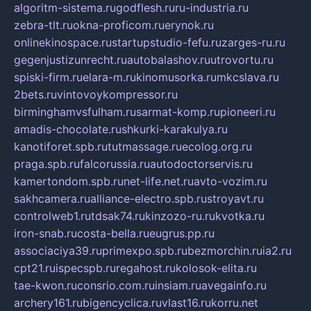
algoritm-sistema.ru
godflesh.ru
ru-industria.ru
zebra-tlt.ru
okna-proficom.ru
erynok.ru
onlinekinospace.ru
startupstudio-fefu.ru
zarges-ru.ru
gegenjustizunrecht.ru
autobalashov.ru
utrovortu.ru
spiski-firm.ru
elara-m.ru
kinomusorka.ru
mkcslava.ru
2bets.ru
vintovoykompressor.ru
birminghamvsfulham.ru
sarmat-komp.ru
pioneeri.ru
amadis-chocolate.ru
shkurki-karakulya.ru
kanotiforet.spb.ru
tutmassage.ru
ecolog.org.ru
praga.spb.ru
falcorussia.ru
autodoctorservis.ru
kamertondom.spb.ru
net-life.net.ru
avto-vozim.ru
sakhcamera.ru
alliance-electro.spb.ru
stroyavt.ru
controlweb1.ru
tdsak74.ru
kinzozo-ru.ru
kvotka.ru
iron-snab.ru
costa-bella.ru
eugrus.pp.ru
associaciya39.ru
primexpo.spb.ru
bezmorchin.ru
ia2.ru
cpt21.ru
ispecspb.ru
regahost.ru
kolosok-elita.ru
tae-kwon.ru
consrio.com.ru
insiam.ru
avegainfo.ru
archery161.ru
bigencyclica.ru
vlast16.ru
korru.net