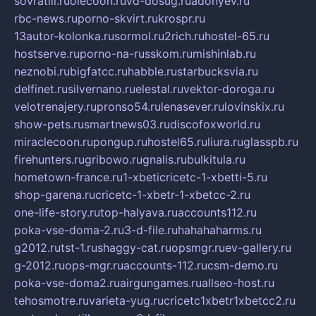
sovratili.ru
olecoon.ru
vd-dosug.ru
adonyev.ru
rbc-news.ru
porno-skvirt.ru
krospr.ru
13autor-kolonka.ru
sormol.ru
2rich.ru
hostel-65.ru
hostserve.ru
porno-na-russkom.ru
mishinlab.ru
neznobi.ru
bigfatcc.ru
habble.ru
starbucksvia.ru
delfinet.ru
silvernano.ru
elestal.ru
vektor-doroga.ru
velotrenajery.ru
pronso54.ru
lenasever.ru
lovinskix.ru
show-pets.ru
smartnews03.ru
discofoxworld.ru
miraclecoon.ru
pongup.ru
hostel65.ru
liura.ru
glasspb.ru
firehunters.ru
gribowo.ru
gnalis.ru
bulkitula.ru
hometown-france.ru
1-xbeticricetc-1-xbetti-5.ru
shop-garena.ru
cricetc-1-xbetr-1-xbetcc-2.ru
one-life-story.ru
top-halyava.ru
accounts112.ru
poka-vse-doma-2.ru
3-d-file.ru
hahahaharms.ru
g2012.ru
tst-1.ru
shaggy-cat.ru
opsmgr.ru
ev-gallery.ru
g-2012.ru
ops-mgr.ru
accounts-112.ru
csm-demo.ru
poka-vse-doma2.ru
airgungames.ru
allseo-host.ru
tehosmotre.ru
varieta-yug.ru
cricetc1xbetr1xbetcc2.ru