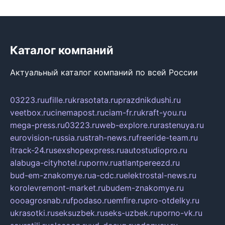
Каталог компаний
Актуальный каталог компаний по всей России
03223.ru
ufille.ru
krasotata.ru
prazdnikdushi.ru
veetbox.ru
cinemapost.ru
ciam-fr.ru
kraft-you.ru
mega-press.ru
03223.ru
web-explore.ru
rastenuya.ru
eurovision-russia.ru
strah-news.ru
freeride-team.ru
itrack-24.ru
sexshopexpress.ru
autostudiopro.ru
alabuga-cityhotel.ru
pornv.ru
atlantpereezd.ru
bud-em-znakomye.ru
a-cdc.ru
elektrostal-news.ru
korolevremont-market.ru
budem-znakomye.ru
oooagrosnab.ru
fpodaso.ru
emfire.ru
pro-otdelky.ru
ukrasotki.ru
seksuzbek.ru
seks-uzbek.ru
porno-vk.ru