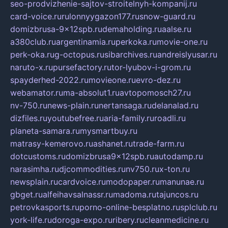
seo-prodvizhenie-sajtov-stroitelnyh-kompanij.ru
card-voice.ru
rulonnyygazon177.ru
snow-guard.ru
domizbrusa-9x12spb.ru
demaholding.ru
aalse.ru
a380club.ru
argentinamia.ru
perkoka.ru
movie-one.ru
perk-oka.ru
g-octopus.ru
sibarchives.ru
andreislyusar.ru
naruto-x.ru
pursefactory.ru
tor-lyubov-i-grom.ru
spayderhed-2022.ru
movieone.ru
evro-dez.ru
webamator.ru
ma-absolut1.ru
avtopomosch27.ru
nv-750.ru
news-plain.ru
nertansaga.ru
delanalad.ru
dizfiles.ru
youtubefree.ru
aria-family.ru
roadli.ru
planeta-samara.ru
mysmartbuy.ru
matrasy-kemerovo.ru
ashanet.ru
trade-farm.ru
dotcustoms.ru
domizbrusa9x12spb.ru
autodamp.ru
narasimha.ru
djcommodities.ru
nv750.ru
x-ton.ru
newsplain.ru
cardvoice.ru
modopaper.ru
manunae.ru
gbget.ru
alfeihavsalnassr.ru
madoma.ru
tajuncos.ru
petrovkasports.ru
porno-online-besplatno.ru
splclub.ru
york-life.ru
doroga-expo.ru
ribery.ru
cleanmedicine.ru