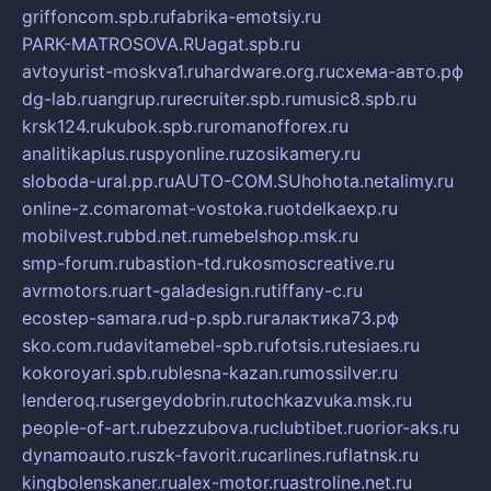
griffoncom.spb.ru
fabrika-emotsiy.ru
PARK-MATROSOVA.RU
agat.spb.ru
avtoyurist-moskva1.ru
hardware.org.ru
схема-авто.рф
dg-lab.ru
angrup.ru
recruiter.spb.ru
music8.spb.ru
krsk124.ru
kubok.spb.ru
romanofforex.ru
analitikaplus.ru
spyonline.ru
zosikamery.ru
sloboda-ural.pp.ru
AUTO-COM.SU
hohota.net
alimy.ru
online-z.com
aromat-vostoka.ru
otdelkaexp.ru
mobilvest.ru
bbd.net.ru
mebelshop.msk.ru
smp-forum.ru
bastion-td.ru
kosmoscreative.ru
avrmotors.ru
art-galadesign.ru
tiffany-c.ru
ecostep-samara.ru
d-p.spb.ru
галактика73.рф
sko.com.ru
davitamebel-spb.ru
fotsis.ru
tesiaes.ru
kokoroyari.spb.ru
blesna-kazan.ru
mossilver.ru
lenderoq.ru
sergeydobrin.ru
tochkazvuka.msk.ru
people-of-art.ru
bezzubova.ru
clubtibet.ru
orior-aks.ru
dynamoauto.ru
szk-favorit.ru
carlines.ru
flatnsk.ru
kingbolenskaner.ru
alex-motor.ru
astroline.net.ru