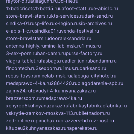
raytor-d.ru
atillagunn.ru
3d-file.ru
1xbeticricetc1xbetti5.ru
uafoot-statti.ru
e-abis1c.ru
store-brawl-stars.ru
kts-services.ru
dark-sand.ru
sindika-01.ru
sp-life.ru
x-legion.ru
sib-archives.ru
e-abis-1-c.ru
sindika01.ru
venda-festival.ru
store-brawlstars.ru
dooraleksandria.ru
antenna-highly.ru
mine-lab-msk.ru
1-mus.ru
3-sex-porn.ru
ban-damn.ru
purse-factory.ru
viagra-tablet.ru
fasbags.ru
adler-jun.ru
bandamn.ru
fincontech.ru
3sexporn.ru
1mus.ru
darksand.ru
rebus-toys.ru
minelab-msk.ru
alabuga-cityhotel.ru
medsprawo-4-ka.ru
2864420.ru
blagodarenie-spb.ru
zajmy24.ru
tovudyi-4-kuhnyanazakaz.ru
brazzerscom.ru
medsprawo4ka.ru
xehyroo5kuhnyanazakaz.ru
fabrikayfabrikaefabrika.ru
vskrytie-zamkov-moskva-113.ru
biletnadom.ru
zed-online.ru
pimchax.ru
brazzers-hd.ru
z-host.ru
kitubeu2kuhnyanazakaz.ru
naperekate.ru