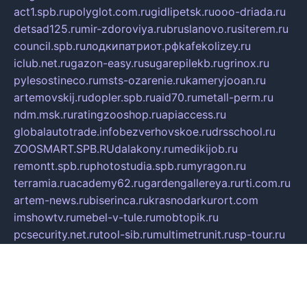
act1.spb.ru
polyglot.com.ru
gidlipetsk.ru
ooo-driada.ru
detsad125.ru
mir-zdoroviya.ru
bruslanovo.ru
siterem.ru
council.spb.ru
лодкипатриот.рф
kafekolizey.ru
iclub.net.ru
gazon-easy.ru
sugarepilekb.ru
grinox.ru
pylesostineco.ru
msts-ozarenie.ru
kameryjooan.ru
artemovskij.ru
dopler.spb.ru
aid70.ru
metall-perm.ru
ndm.msk.ru
ratingzooshop.ru
apiaccess.ru
globalautotrade.info
bezverhovskoe.ru
drsschool.ru
ZOOSMART.SPB.RU
dalakony.ru
medikijob.ru
remontt.spb.ru
photostudia.spb.ru
myragon.ru
terramia.ru
academy62.ru
gardengallereya.ru
rti.com.ru
artem-news.ru
biserinca.ru
krasnodarkurort.com
imshowtv.ru
mebel-v-tule.ru
mobtopik.ru
pcsecurity.net.ru
tool-sib.ru
multimetrunit.ru
sp-tour.ru
fan-cs.ru
santeh-russia.ru
symbian9.net.ru
DSHAIR.RU
tmmotors.spb.ru
xjocuricopii.com
musavtomat.msk.ru
obustrojdom.ru
sovetcik.ru
ybaranovskaya.ru
ppknews.ru
cult-alshei.ru
JAPANRUSSIA.RU