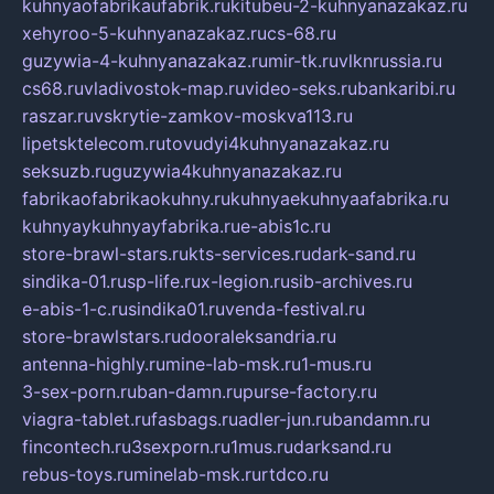
kuhnyaofabrikaufabrik.ru
kitubeu-2-kuhnyanazakaz.ru
xehyroo-5-kuhnyanazakaz.ru
cs-68.ru
guzywia-4-kuhnyanazakaz.ru
mir-tk.ru
vlknrussia.ru
cs68.ru
vladivostok-map.ru
video-seks.ru
bankaribi.ru
raszar.ru
vskrytie-zamkov-moskva113.ru
lipetsktelecom.ru
tovudyi4kuhnyanazakaz.ru
seksuzb.ru
guzywia4kuhnyanazakaz.ru
fabrikaofabrikaokuhny.ru
kuhnyaekuhnyaafabrika.ru
kuhnyaykuhnyayfabrika.ru
e-abis1c.ru
store-brawl-stars.ru
kts-services.ru
dark-sand.ru
sindika-01.ru
sp-life.ru
x-legion.ru
sib-archives.ru
e-abis-1-c.ru
sindika01.ru
venda-festival.ru
store-brawlstars.ru
dooraleksandria.ru
antenna-highly.ru
mine-lab-msk.ru
1-mus.ru
3-sex-porn.ru
ban-damn.ru
purse-factory.ru
viagra-tablet.ru
fasbags.ru
adler-jun.ru
bandamn.ru
fincontech.ru
3sexporn.ru
1mus.ru
darksand.ru
rebus-toys.ru
minelab-msk.ru
rtdco.ru