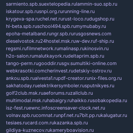
sarmiento.spb.su
extelopedia.ru
lammin-suo.spb.ru
iskatour.spb.ru
snpi.org.ru
running-line.ru
krygeva-spa.ru
chel.net.ru
rust-loco.ru
dugshop.ru
hl-beta.spb.ru
school494.spb.ru
mymubaby.ru
epoha-metalband.ru
ngr.spb.ru
rusgosnews.com
dieselvostok.ru
24hostel.msk.ru
w-dev.ru
f-ship.ru
regsmi.ru
filmnetwork.ru
malinasp.ru
kinosvin.ru
h2o-salon.ru
malutkayork.ru
deltaprim.spb.ru
tango-perm.ru
gooddir.ru
sgv.su
multiki-online.com
webkrasotki.com
cherinvest.ru
detskiy-ostrov.ru
ankou.spb.ru
alvesta1.ru
pdf-creator.ru
nix-files.org.ru
sakhatoday.ru
elektrikersymboler.ru
sputnikyes.ru
golf2club.msk.ru
aeforums.ru
zallclub.ru
multimodal.msk.ru
habaigry.ru
haikko.ru
sobakopedia.ru
isz-fest.ru
ewnc.info
screensaver-clock.net.ru
volnav.spb.ru
comnat.ru
npf.net.ru
7bit.pp.ru
kalugatur.ru
tesiaes.ru
card.com.ru
kazanka.spb.ru
gildiya-kuznecov.ru
kameryboavision.ru