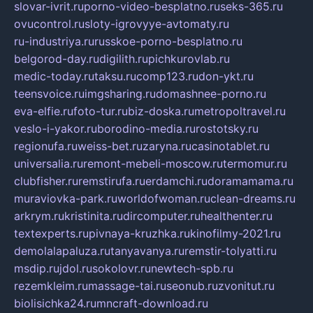
slovar-ivrit.ru
porno-video-besplatno.ru
seks-365.ru
ovucontrol.ru
sloty-igrovyye-avtomaty.ru
ru-industriya.ru
russkoe-porno-besplatno.ru
belgorod-day.ru
digilith.ru
pichkurovlab.ru
medic-today.ru
taksu.ru
comp123.ru
don-ykt.ru
teensvoice.ru
imgsharing.ru
domashnee-porno.ru
eva-elfie.ru
foto-tur.ru
biz-doska.ru
metropoltravel.ru
veslo-i-yakor.ru
borodino-media.ru
rostotsky.ru
regionufa.ru
weiss-bet.ru
zaryna.ru
casinotablet.ru
universalia.ru
remont-mebeli-moscow.ru
termomur.ru
clubfisher.ru
remstirufa.ru
erdamchi.ru
doramamama.ru
muraviovka-park.ru
worldofwoman.ru
clean-dreams.ru
arkrym.ru
kristinita.ru
dircomputer.ru
healthenter.ru
textexperts.ru
pivnaya-kruzhka.ru
kinofilmy-2021.ru
demolalapaluza.ru
tanyavanya.ru
remstir-tolyatti.ru
msdip.ru
jdol.ru
sokolovr.ru
newtech-spb.ru
rezemkleim.ru
massage-tai.ru
seonub.ru
zvonitut.ru
biolisichka24.ru
mncraft-download.ru