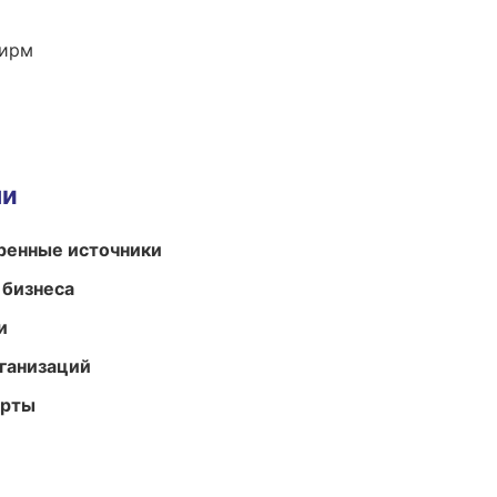
фирм
ми
еренные источники
 бизнеса
и
ганизаций
арты