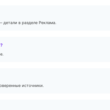
— детали в разделе Реклама.
е?
е.
роверенные источники.