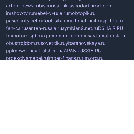
artem-news.ru
biserinca.ru
krasnodarkurort.com
imshowtv.ru
mebel-v-tule.ru
mobtopik.ru
pcsecurity.net.ru
tool-sib.ru
multimetrunit.ru
sp-tour.ru
fan-cs.ru
santeh-russia.ru
symbian9.net.ru
DSHAIR.RU
tmmotors.spb.ru
xjocuricopii.com
musavtomat.msk.ru
obustrojdom.ru
sovetcik.ru
ybaranovskaya.ru
ppknews.ru
cult-alshei.ru
JAPANRUSSIA.RU
proekciyamebel.ru
imper-finans.ru
rim.org.ru
glamourai.ru
brassminus.ru
zabor-pro.ru
ftn.pp.ru
dorogoe58.ru
laimengpacker.ru
kuzova-zapchasti.ru
sageerp.ru
taxodrom.ru
dsrazvitie.ru
hardcity.net.ru
ratinghomegames.ru
topservice25.ru
gubernyan.ru
gtglasslined.ru
ii4.ru
tssport.spb.ru
andorra24.com
blackwallstreet.ru
oboimos.ru
optim-doors.com.ru
ikuch.ru
nycr.org.ru
npa21.ru
vremya-ch.spb.ru
desert000.ru
ivtorgi.ru
ifiori.ru
catalog-statei.ru
dcv.org.ru
spetsmaster174.ru
ipkameryhiseeu.ru
dum26.ru
ruspol.spb.ru
fr-opendp.ru
kam-solnyshko.ru