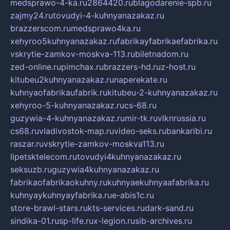
medsprawo-4-ka.ru
2864420.ru
blagodarenie-spb.ru
zajmy24.ru
tovudyi-4-kuhnyanazakaz.ru
brazzerscom.ru
medsprawo4ka.ru
xehyroo5kuhnyanazakaz.ru
fabrikayfabrikaefabrika.ru
vskrytie-zamkov-moskva-113.ru
biletnadom.ru
zed-online.ru
pimchax.ru
brazzers-hd.ru
z-host.ru
kitubeu2kuhnyanazakaz.ru
naperekate.ru
kuhnyaofabrikaufabrik.ru
kitubeu-2-kuhnyanazakaz.ru
xehyroo-5-kuhnyanazakaz.ru
cs-68.ru
guzywia-4-kuhnyanazakaz.ru
mir-tk.ru
vlknrussia.ru
cs68.ru
vladivostok-map.ru
video-seks.ru
bankaribi.ru
raszar.ru
vskrytie-zamkov-moskva113.ru
lipetsktelecom.ru
tovudyi4kuhnyanazakaz.ru
seksuzb.ru
guzywia4kuhnyanazakaz.ru
fabrikaofabrikaokuhny.ru
kuhnyaekuhnyaafabrika.ru
kuhnyaykuhnyayfabrika.ru
e-abis1c.ru
store-brawl-stars.ru
kts-services.ru
dark-sand.ru
sindika-01.ru
sp-life.ru
x-legion.ru
sib-archives.ru