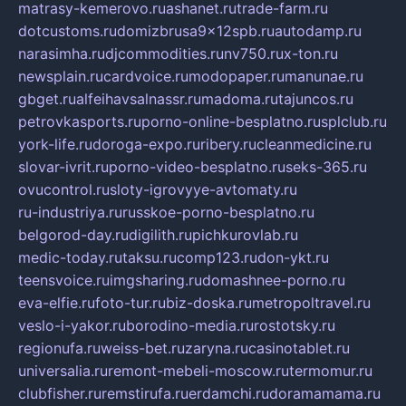
matrasy-kemerovo.ru
ashanet.ru
trade-farm.ru
dotcustoms.ru
domizbrusa9x12spb.ru
autodamp.ru
narasimha.ru
djcommodities.ru
nv750.ru
x-ton.ru
newsplain.ru
cardvoice.ru
modopaper.ru
manunae.ru
gbget.ru
alfeihavsalnassr.ru
madoma.ru
tajuncos.ru
petrovkasports.ru
porno-online-besplatno.ru
splclub.ru
york-life.ru
doroga-expo.ru
ribery.ru
cleanmedicine.ru
slovar-ivrit.ru
porno-video-besplatno.ru
seks-365.ru
ovucontrol.ru
sloty-igrovyye-avtomaty.ru
ru-industriya.ru
russkoe-porno-besplatno.ru
belgorod-day.ru
digilith.ru
pichkurovlab.ru
medic-today.ru
taksu.ru
comp123.ru
don-ykt.ru
teensvoice.ru
imgsharing.ru
domashnee-porno.ru
eva-elfie.ru
foto-tur.ru
biz-doska.ru
metropoltravel.ru
veslo-i-yakor.ru
borodino-media.ru
rostotsky.ru
regionufa.ru
weiss-bet.ru
zaryna.ru
casinotablet.ru
universalia.ru
remont-mebeli-moscow.ru
termomur.ru
clubfisher.ru
remstirufa.ru
erdamchi.ru
doramamama.ru