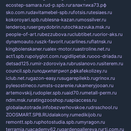
ecostep-samara.ru
d-p.spb.ru
галактика73.рф
sko.com.ru
davitamebel-spb.ru
fotsis.ru
tesiaes.ru
kokoroyari.spb.ru
blesna-kazan.ru
mossilver.ru
lenderoq.ru
sergeydobrin.ru
tochkazvuka.msk.ru
people-of-art.ru
bezzubova.ru
clubtibet.ru
orior-aks.ru
dynamoauto.ru
szk-favorit.ru
carlines.ru
flatnsk.ru
kingbolenskaner.ru
alex-motor.ru
astroline.net.ru
act1.spb.ru
polyglot.com.ru
gidlipetsk.ru
ooo-driada.ru
detsad125.ru
mir-zdoroviya.ru
bruslanovo.ru
siterem.ru
council.spb.ru
лодкипатриот.рф
kafekolizey.ru
iclub.net.ru
gazon-easy.ru
sugarepilekb.ru
grinox.ru
pylesostineco.ru
msts-ozarenie.ru
kameryjooan.ru
artemovskij.ru
dopler.spb.ru
aid70.ru
metall-perm.ru
ndm.msk.ru
ratingzooshop.ru
apiaccess.ru
globalautotrade.info
bezverhovskoe.ru
drsschool.ru
ZOOSMART.SPB.RU
dalakony.ru
medikijob.ru
remontt.spb.ru
photostudia.spb.ru
myragon.ru
terramia.ru
academy62.ru
gardengallereya.ru
rti.com.ru