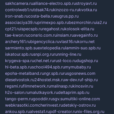
sakhcamera.ru
alliance-electro.spb.ru
stroyavt.ru
controlweb1.ru
tdsak74.ru
kinzozo-ru.ru
kvotka.ru
iron-snab.ru
costa-bella.ru
eugrus.pp.ru
associaciya39.ru
primexpo.spb.ru
bezmorchin.ru
ia2.ru
cpt21.ru
ispecspb.ru
regahost.ru
kolosok-elita.ru
tae-kwon.ru
consrio.com.ru
insiam.ru
avegainfo.ru
archery161.ru
bigencyclica.ru
vlast16.ru
korru.net
sarmiento.spb.su
extelopedia.ru
lammin-suo.spb.ru
iskatour.spb.ru
snpi.org.ru
running-line.ru
krygeva-spa.ru
chel.net.ru
rust-loco.ru
dugshop.ru
hl-beta.spb.ru
school494.spb.ru
mymubaby.ru
epoha-metalband.ru
ngr.spb.ru
rusgosnews.com
dieselvostok.ru
24hostel.msk.ru
w-dev.ru
f-ship.ru
regsmi.ru
filmnetwork.ru
malinasp.ru
kinosvin.ru
h2o-salon.ru
malutkayork.ru
deltaprim.spb.ru
tango-perm.ru
gooddir.ru
sgv.su
multiki-online.com
webkrasotki.com
cherinvest.ru
detskiy-ostrov.ru
ankou.spb.ru
alvesta1.ru
pdf-creator.ru
nix-files.org.ru