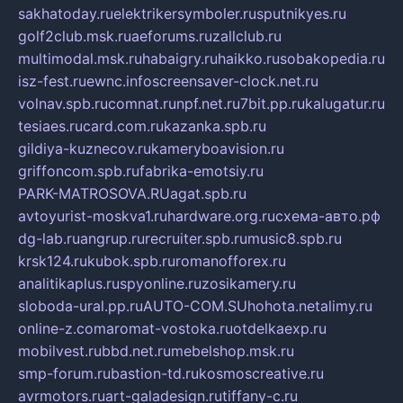
sakhatoday.ru
elektrikersymboler.ru
sputnikyes.ru
golf2club.msk.ru
aeforums.ru
zallclub.ru
multimodal.msk.ru
habaigry.ru
haikko.ru
sobakopedia.ru
isz-fest.ru
ewnc.info
screensaver-clock.net.ru
volnav.spb.ru
comnat.ru
npf.net.ru
7bit.pp.ru
kalugatur.ru
tesiaes.ru
card.com.ru
kazanka.spb.ru
gildiya-kuznecov.ru
kameryboavision.ru
griffoncom.spb.ru
fabrika-emotsiy.ru
PARK-MATROSOVA.RU
agat.spb.ru
avtoyurist-moskva1.ru
hardware.org.ru
схема-авто.рф
dg-lab.ru
angrup.ru
recruiter.spb.ru
music8.spb.ru
krsk124.ru
kubok.spb.ru
romanofforex.ru
analitikaplus.ru
spyonline.ru
zosikamery.ru
sloboda-ural.pp.ru
AUTO-COM.SU
hohota.net
alimy.ru
online-z.com
aromat-vostoka.ru
otdelkaexp.ru
mobilvest.ru
bbd.net.ru
mebelshop.msk.ru
smp-forum.ru
bastion-td.ru
kosmoscreative.ru
avrmotors.ru
art-galadesign.ru
tiffany-c.ru