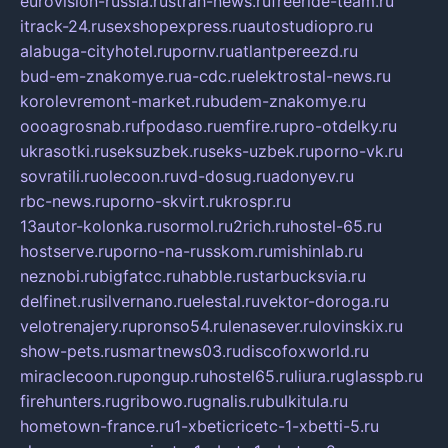
eurovision-russia.ru
strah-news.ru
freeride-team.ru
itrack-24.ru
sexshopexpress.ru
autostudiopro.ru
alabuga-cityhotel.ru
pornv.ru
atlantpereezd.ru
bud-em-znakomye.ru
a-cdc.ru
elektrostal-news.ru
korolevremont-market.ru
budem-znakomye.ru
oooagrosnab.ru
fpodaso.ru
emfire.ru
pro-otdelky.ru
ukrasotki.ru
seksuzbek.ru
seks-uzbek.ru
porno-vk.ru
sovratili.ru
olecoon.ru
vd-dosug.ru
adonyev.ru
rbc-news.ru
porno-skvirt.ru
krospr.ru
13autor-kolonka.ru
sormol.ru
2rich.ru
hostel-65.ru
hostserve.ru
porno-na-russkom.ru
mishinlab.ru
neznobi.ru
bigfatcc.ru
habble.ru
starbucksvia.ru
delfinet.ru
silvernano.ru
elestal.ru
vektor-doroga.ru
velotrenajery.ru
pronso54.ru
lenasever.ru
lovinskix.ru
show-pets.ru
smartnews03.ru
discofoxworld.ru
miraclecoon.ru
pongup.ru
hostel65.ru
liura.ru
glasspb.ru
firehunters.ru
gribowo.ru
gnalis.ru
bulkitula.ru
hometown-france.ru
1-xbeticricetc-1-xbetti-5.ru