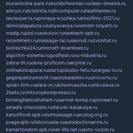
muraviovka-park.ru
worldofwoman.ru
clean-dreams.ru
arkrym.ru
kristinita.ru
dircomputer.ru
healthenter.ru
textexperts.ru
pivnaya-kruzhka.ru
kinofilmy-2021.ru
demolalapaluza.ru
tanyavanya.ru
remstir-tolyatti.ru
msdip.ru
jdol.ru
sokolovr.ru
newtech-spb.ru
rezemkleim.ru
massage-tai.ru
seonub.ru
zvonitut.ru
biolisichka24.ru
mncraft-download.ru
algoritm-sistema.ru
godflesh.ru
ru-industria.ru
zebra-tlt.ru
okna-proficom.ru
erynok.ru
onlinekinospace.ru
startupstudio-fefu.ru
zarges-ru.ru
gegenjustizunrecht.ru
autobalashov.ru
utrovortu.ru
spiski-firm.ru
elara-m.ru
kinomusorka.ru
mkcslava.ru
2bets.ru
vintovoykompressor.ru
birminghamvsfulham.ru
sarmat-komp.ru
pioneeri.ru
amadis-chocolate.ru
shkurki-karakulya.ru
kanotiforet.spb.ru
tutmassage.ru
ecolog.org.ru
praga.spb.ru
falcorussia.ru
autodoctorservis.ru
kamertondom.spb.ru
net-life.net.ru
avto-vozim.ru