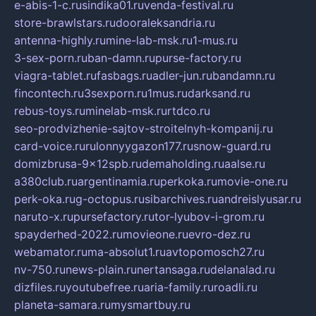
e-abis-1-c.ru
sindika01.ru
venda-festival.ru
store-brawlstars.ru
dooraleksandria.ru
antenna-highly.ru
mine-lab-msk.ru
1-mus.ru
3-sex-porn.ru
ban-damn.ru
purse-factory.ru
viagra-tablet.ru
fasbags.ru
adler-jun.ru
bandamn.ru
fincontech.ru
3sexporn.ru
1mus.ru
darksand.ru
rebus-toys.ru
minelab-msk.ru
rtdco.ru
seo-prodvizhenie-sajtov-stroitelnyh-kompanij.ru
card-voice.ru
rulonnyygazon177.ru
snow-guard.ru
domizbrusa-9x12spb.ru
demaholding.ru
aalse.ru
a380club.ru
argentinamia.ru
perkoka.ru
movie-one.ru
perk-oka.ru
g-octopus.ru
sibarchives.ru
andreislyusar.ru
naruto-x.ru
pursefactory.ru
tor-lyubov-i-grom.ru
spayderhed-2022.ru
movieone.ru
evro-dez.ru
webamator.ru
ma-absolut1.ru
avtopomosch27.ru
nv-750.ru
news-plain.ru
nertansaga.ru
delanalad.ru
dizfiles.ru
youtubefree.ru
aria-family.ru
roadli.ru
planeta-samara.ru
mysmartbuy.ru