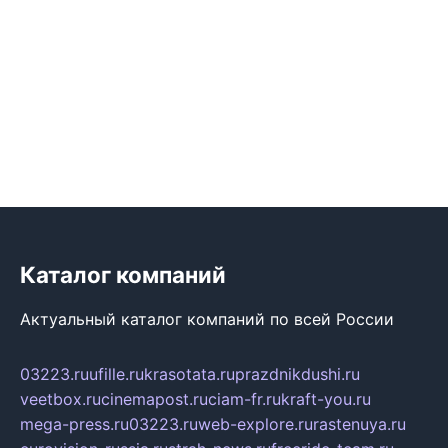
Каталог компаний
Актуальный каталог компаний по всей России
03223.ru
ufille.ru
krasotata.ru
prazdnikdushi.ru
veetbox.ru
cinemapost.ru
ciam-fr.ru
kraft-you.ru
mega-press.ru
03223.ru
web-explore.ru
rastenuya.ru