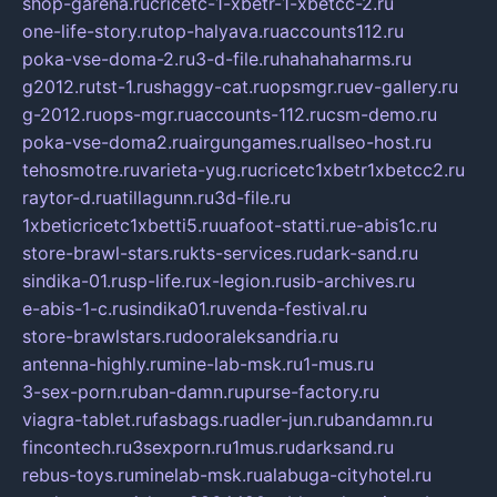
shop-garena.ru
cricetc-1-xbetr-1-xbetcc-2.ru
one-life-story.ru
top-halyava.ru
accounts112.ru
poka-vse-doma-2.ru
3-d-file.ru
hahahaharms.ru
g2012.ru
tst-1.ru
shaggy-cat.ru
opsmgr.ru
ev-gallery.ru
g-2012.ru
ops-mgr.ru
accounts-112.ru
csm-demo.ru
poka-vse-doma2.ru
airgungames.ru
allseo-host.ru
tehosmotre.ru
varieta-yug.ru
cricetc1xbetr1xbetcc2.ru
raytor-d.ru
atillagunn.ru
3d-file.ru
1xbeticricetc1xbetti5.ru
uafoot-statti.ru
e-abis1c.ru
store-brawl-stars.ru
kts-services.ru
dark-sand.ru
sindika-01.ru
sp-life.ru
x-legion.ru
sib-archives.ru
e-abis-1-c.ru
sindika01.ru
venda-festival.ru
store-brawlstars.ru
dooraleksandria.ru
antenna-highly.ru
mine-lab-msk.ru
1-mus.ru
3-sex-porn.ru
ban-damn.ru
purse-factory.ru
viagra-tablet.ru
fasbags.ru
adler-jun.ru
bandamn.ru
fincontech.ru
3sexporn.ru
1mus.ru
darksand.ru
rebus-toys.ru
minelab-msk.ru
alabuga-cityhotel.ru