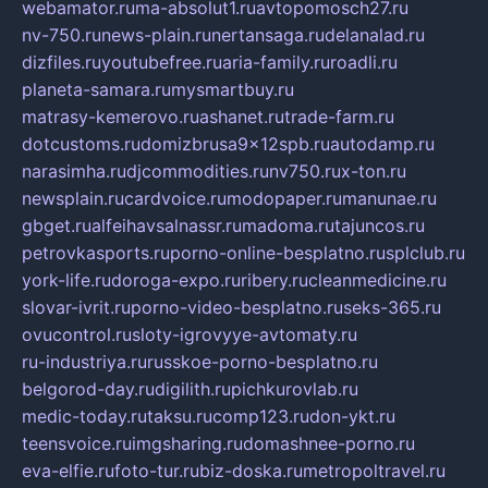
webamator.ru
ma-absolut1.ru
avtopomosch27.ru
nv-750.ru
news-plain.ru
nertansaga.ru
delanalad.ru
dizfiles.ru
youtubefree.ru
aria-family.ru
roadli.ru
planeta-samara.ru
mysmartbuy.ru
matrasy-kemerovo.ru
ashanet.ru
trade-farm.ru
dotcustoms.ru
domizbrusa9x12spb.ru
autodamp.ru
narasimha.ru
djcommodities.ru
nv750.ru
x-ton.ru
newsplain.ru
cardvoice.ru
modopaper.ru
manunae.ru
gbget.ru
alfeihavsalnassr.ru
madoma.ru
tajuncos.ru
petrovkasports.ru
porno-online-besplatno.ru
splclub.ru
york-life.ru
doroga-expo.ru
ribery.ru
cleanmedicine.ru
slovar-ivrit.ru
porno-video-besplatno.ru
seks-365.ru
ovucontrol.ru
sloty-igrovyye-avtomaty.ru
ru-industriya.ru
russkoe-porno-besplatno.ru
belgorod-day.ru
digilith.ru
pichkurovlab.ru
medic-today.ru
taksu.ru
comp123.ru
don-ykt.ru
teensvoice.ru
imgsharing.ru
domashnee-porno.ru
eva-elfie.ru
foto-tur.ru
biz-doska.ru
metropoltravel.ru