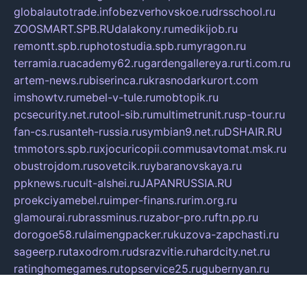
globalautotrade.info
bezverhovskoe.ru
drsschool.ru
ZOOSMART.SPB.RU
dalakony.ru
medikijob.ru
remontt.spb.ru
photostudia.spb.ru
myragon.ru
terramia.ru
academy62.ru
gardengallereya.ru
rti.com.ru
artem-news.ru
biserinca.ru
krasnodarkurort.com
imshowtv.ru
mebel-v-tule.ru
mobtopik.ru
pcsecurity.net.ru
tool-sib.ru
multimetrunit.ru
sp-tour.ru
fan-cs.ru
santeh-russia.ru
symbian9.net.ru
DSHAIR.RU
tmmotors.spb.ru
xjocuricopii.com
musavtomat.msk.ru
obustrojdom.ru
sovetcik.ru
ybaranovskaya.ru
ppknews.ru
cult-alshei.ru
JAPANRUSSIA.RU
proekciyamebel.ru
imper-finans.ru
rim.org.ru
glamourai.ru
brassminus.ru
zabor-pro.ru
ftn.pp.ru
dorogoe58.ru
laimengpacker.ru
kuzova-zapchasti.ru
sageerp.ru
taxodrom.ru
dsrazvitie.ru
hardcity.net.ru
ratinghomegames.ru
topservice25.ru
gubernyan.ru
gtglasslined.ru
ii4.ru
tssport.spb.ru
andorra24.com
blackwallstreet.ru
oboimos.ru
optim-doors.com.ru