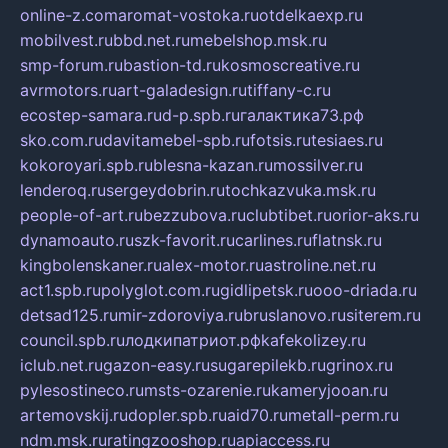
online-z.com
aromat-vostoka.ru
otdelkaexp.ru
mobilvest.ru
bbd.net.ru
mebelshop.msk.ru
smp-forum.ru
bastion-td.ru
kosmoscreative.ru
avrmotors.ru
art-galadesign.ru
tiffany-c.ru
ecostep-samara.ru
d-p.spb.ru
галактика73.рф
sko.com.ru
davitamebel-spb.ru
fotsis.ru
tesiaes.ru
kokoroyari.spb.ru
blesna-kazan.ru
mossilver.ru
lenderoq.ru
sergeydobrin.ru
tochkazvuka.msk.ru
people-of-art.ru
bezzubova.ru
clubtibet.ru
orior-aks.ru
dynamoauto.ru
szk-favorit.ru
carlines.ru
flatnsk.ru
kingbolenskaner.ru
alex-motor.ru
astroline.net.ru
act1.spb.ru
polyglot.com.ru
gidlipetsk.ru
ooo-driada.ru
detsad125.ru
mir-zdoroviya.ru
bruslanovo.ru
siterem.ru
council.spb.ru
лодкипатриот.рф
kafekolizey.ru
iclub.net.ru
gazon-easy.ru
sugarepilekb.ru
grinox.ru
pylesostineco.ru
msts-ozarenie.ru
kameryjooan.ru
artemovskij.ru
dopler.spb.ru
aid70.ru
metall-perm.ru
ndm.msk.ru
ratingzooshop.ru
apiaccess.ru