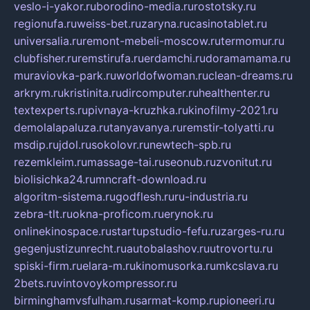
veslo-i-yakor.ru
borodino-media.ru
rostotsky.ru
regionufa.ru
weiss-bet.ru
zaryna.ru
casinotablet.ru
universalia.ru
remont-mebeli-moscow.ru
termomur.ru
clubfisher.ru
remstirufa.ru
erdamchi.ru
doramamama.ru
muraviovka-park.ru
worldofwoman.ru
clean-dreams.ru
arkrym.ru
kristinita.ru
dircomputer.ru
healthenter.ru
textexperts.ru
pivnaya-kruzhka.ru
kinofilmy-2021.ru
demolalapaluza.ru
tanyavanya.ru
remstir-tolyatti.ru
msdip.ru
jdol.ru
sokolovr.ru
newtech-spb.ru
rezemkleim.ru
massage-tai.ru
seonub.ru
zvonitut.ru
biolisichka24.ru
mncraft-download.ru
algoritm-sistema.ru
godflesh.ru
ru-industria.ru
zebra-tlt.ru
okna-proficom.ru
erynok.ru
onlinekinospace.ru
startupstudio-fefu.ru
zarges-ru.ru
gegenjustizunrecht.ru
autobalashov.ru
utrovortu.ru
spiski-firm.ru
elara-m.ru
kinomusorka.ru
mkcslava.ru
2bets.ru
vintovoykompressor.ru
birminghamvsfulham.ru
sarmat-komp.ru
pioneeri.ru