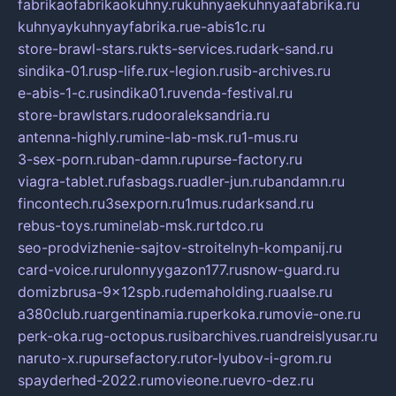
fabrikaofabrikaokuhny.ru
kuhnyaekuhnyaafabrika.ru
kuhnyaykuhnyayfabrika.ru
e-abis1c.ru
store-brawl-stars.ru
kts-services.ru
dark-sand.ru
sindika-01.ru
sp-life.ru
x-legion.ru
sib-archives.ru
e-abis-1-c.ru
sindika01.ru
venda-festival.ru
store-brawlstars.ru
dooraleksandria.ru
antenna-highly.ru
mine-lab-msk.ru
1-mus.ru
3-sex-porn.ru
ban-damn.ru
purse-factory.ru
viagra-tablet.ru
fasbags.ru
adler-jun.ru
bandamn.ru
fincontech.ru
3sexporn.ru
1mus.ru
darksand.ru
rebus-toys.ru
minelab-msk.ru
rtdco.ru
seo-prodvizhenie-sajtov-stroitelnyh-kompanij.ru
card-voice.ru
rulonnyygazon177.ru
snow-guard.ru
domizbrusa-9x12spb.ru
demaholding.ru
aalse.ru
a380club.ru
argentinamia.ru
perkoka.ru
movie-one.ru
perk-oka.ru
g-octopus.ru
sibarchives.ru
andreislyusar.ru
naruto-x.ru
pursefactory.ru
tor-lyubov-i-grom.ru
spayderhed-2022.ru
movieone.ru
evro-dez.ru