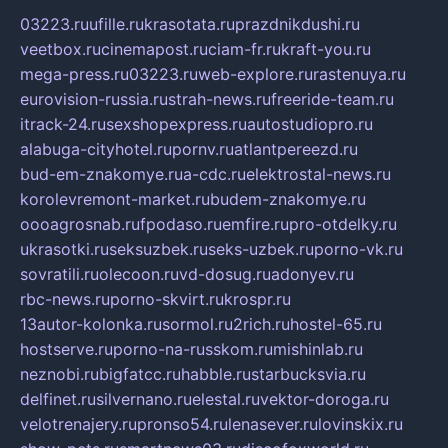
03223.ru
ufille.ru
krasotata.ru
prazdnikdushi.ru
veetbox.ru
cinemapost.ru
ciam-fr.ru
kraft-you.ru
mega-press.ru
03223.ru
web-explore.ru
rastenuya.ru
eurovision-russia.ru
strah-news.ru
freeride-team.ru
itrack-24.ru
sexshopexpress.ru
autostudiopro.ru
alabuga-cityhotel.ru
pornv.ru
atlantpereezd.ru
bud-em-znakomye.ru
a-cdc.ru
elektrostal-news.ru
korolevremont-market.ru
budem-znakomye.ru
oooagrosnab.ru
fpodaso.ru
emfire.ru
pro-otdelky.ru
ukrasotki.ru
seksuzbek.ru
seks-uzbek.ru
porno-vk.ru
sovratili.ru
olecoon.ru
vd-dosug.ru
adonyev.ru
rbc-news.ru
porno-skvirt.ru
krospr.ru
13autor-kolonka.ru
sormol.ru
2rich.ru
hostel-65.ru
hostserve.ru
porno-na-russkom.ru
mishinlab.ru
neznobi.ru
bigfatcc.ru
habble.ru
starbucksvia.ru
delfinet.ru
silvernano.ru
elestal.ru
vektor-doroga.ru
velotrenajery.ru
pronso54.ru
lenasever.ru
lovinskix.ru