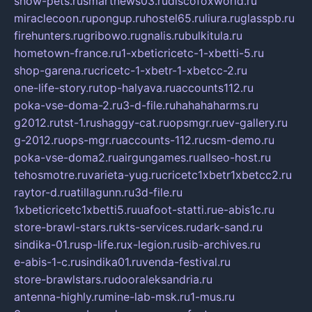
show-pets.ru
smartnews03.ru
discofoxworld.ru
miraclecoon.ru
pongup.ru
hostel65.ru
liura.ru
glasspb.ru
firehunters.ru
gribowo.ru
gnalis.ru
bulkitula.ru
hometown-france.ru
1-xbeticricetc-1-xbetti-5.ru
shop-garena.ru
cricetc-1-xbetr-1-xbetcc-2.ru
one-life-story.ru
top-halyava.ru
accounts112.ru
poka-vse-doma-2.ru
3-d-file.ru
hahahaharms.ru
g2012.ru
tst-1.ru
shaggy-cat.ru
opsmgr.ru
ev-gallery.ru
g-2012.ru
ops-mgr.ru
accounts-112.ru
csm-demo.ru
poka-vse-doma2.ru
airgungames.ru
allseo-host.ru
tehosmotre.ru
varieta-yug.ru
cricetc1xbetr1xbetcc2.ru
raytor-d.ru
atillagunn.ru
3d-file.ru
1xbeticricetc1xbetti5.ru
uafoot-statti.ru
e-abis1c.ru
store-brawl-stars.ru
kts-services.ru
dark-sand.ru
sindika-01.ru
sp-life.ru
x-legion.ru
sib-archives.ru
e-abis-1-c.ru
sindika01.ru
venda-festival.ru
store-brawlstars.ru
dooraleksandria.ru
antenna-highly.ru
mine-lab-msk.ru
1-mus.ru