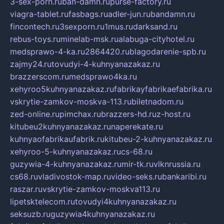
3-sex-porn.ru
ban-damn.ru
purse-factory.ru
viagra-tablet.ru
fasbags.ru
adler-jun.ru
bandamn.ru
fincontech.ru
3sexporn.ru
1mus.ru
darksand.ru
rebus-toys.ru
minelab-msk.ru
alabuga-cityhotel.ru
medsprawo-4-ka.ru
2864420.ru
blagodarenie-spb.ru
zajmy24.ru
tovudyi-4-kuhnyanazakaz.ru
brazzerscom.ru
medsprawo4ka.ru
xehyroo5kuhnyanazakaz.ru
fabrikayfabrikaefabrika.ru
vskrytie-zamkov-moskva-113.ru
biletnadom.ru
zed-online.ru
pimchax.ru
brazzers-hd.ru
z-host.ru
kitubeu2kuhnyanazakaz.ru
naperekate.ru
kuhnyaofabrikaufabrik.ru
kitubeu-2-kuhnyanazakaz.ru
xehyroo-5-kuhnyanazakaz.ru
cs-68.ru
guzywia-4-kuhnyanazakaz.ru
mir-tk.ru
vlknrussia.ru
cs68.ru
vladivostok-map.ru
video-seks.ru
bankaribi.ru
raszar.ru
vskrytie-zamkov-moskva113.ru
lipetsktelecom.ru
tovudyi4kuhnyanazakaz.ru
seksuzb.ru
guzywia4kuhnyanazakaz.ru