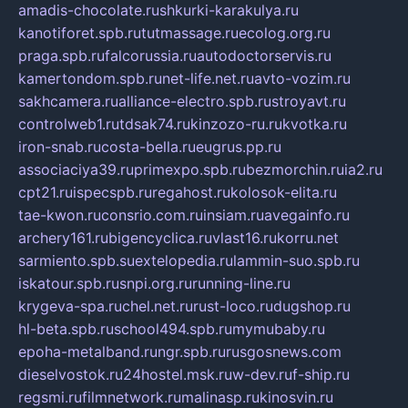
amadis-chocolate.ru
shkurki-karakulya.ru
kanotiforet.spb.ru
tutmassage.ru
ecolog.org.ru
praga.spb.ru
falcorussia.ru
autodoctorservis.ru
kamertondom.spb.ru
net-life.net.ru
avto-vozim.ru
sakhcamera.ru
alliance-electro.spb.ru
stroyavt.ru
controlweb1.ru
tdsak74.ru
kinzozo-ru.ru
kvotka.ru
iron-snab.ru
costa-bella.ru
eugrus.pp.ru
associaciya39.ru
primexpo.spb.ru
bezmorchin.ru
ia2.ru
cpt21.ru
ispecspb.ru
regahost.ru
kolosok-elita.ru
tae-kwon.ru
consrio.com.ru
insiam.ru
avegainfo.ru
archery161.ru
bigencyclica.ru
vlast16.ru
korru.net
sarmiento.spb.su
extelopedia.ru
lammin-suo.spb.ru
iskatour.spb.ru
snpi.org.ru
running-line.ru
krygeva-spa.ru
chel.net.ru
rust-loco.ru
dugshop.ru
hl-beta.spb.ru
school494.spb.ru
mymubaby.ru
epoha-metalband.ru
ngr.spb.ru
rusgosnews.com
dieselvostok.ru
24hostel.msk.ru
w-dev.ru
f-ship.ru
regsmi.ru
filmnetwork.ru
malinasp.ru
kinosvin.ru