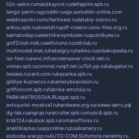
h2o-salon.ru
malutkayork.ru
deltaprim.spb.ru
tango-perm.ru
gooddir.ru
sgv.su
multiki-online.com
webkrasotki.com
cherinvest.ru
detskiy-ostrov.ru
ankou.spb.ru
alvesta1.ru
pdf-creator.ru
nix-files.org.ru
sakhatoday.ru
elektrikersymboler.ru
sputnikyes.ru
golf2club.msk.ru
aeforums.ru
zallclub.ru
multimodal.msk.ru
habaigry.ru
haikko.ru
sobakopedia.ru
isz-fest.ru
ewnc.info
screensaver-clock.net.ru
volnav.spb.ru
comnat.ru
npf.net.ru
7bit.pp.ru
kalugatur.ru
tesiaes.ru
card.com.ru
kazanka.spb.ru
gildiya-kuznecov.ru
kameryboavision.ru
griffoncom.spb.ru
fabrika-emotsiy.ru
PARK-MATROSOVA.RU
agat.spb.ru
avtoyurist-moskva1.ru
hardware.org.ru
схема-авто.рф
dg-lab.ru
angrup.ru
recruiter.spb.ru
music8.spb.ru
krsk124.ru
kubok.spb.ru
romanofforex.ru
analitikaplus.ru
spyonline.ru
zosikamery.ru
sloboda-ural.pp.ru
AUTO-COM.SU
hohota.net
alimy.ru