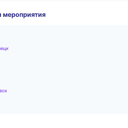
и мероприятия
нецк
вск