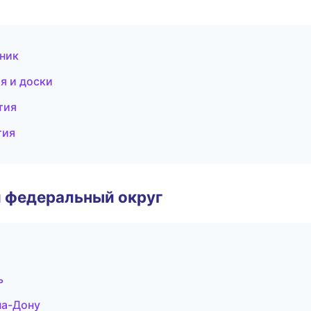
ник
я и доски
тия
тия
 федеральный округ
ь
на-Дону