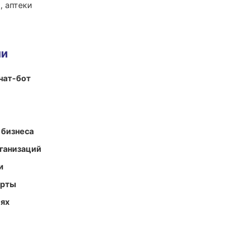
, аптеки
ми
чат-бот
 бизнеса
ганизаций
и
арты
иях