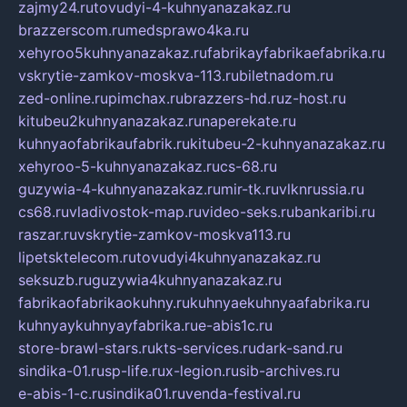
zajmy24.ru
tovudyi-4-kuhnyanazakaz.ru
brazzerscom.ru
medsprawo4ka.ru
xehyroo5kuhnyanazakaz.ru
fabrikayfabrikaefabrika.ru
vskrytie-zamkov-moskva-113.ru
biletnadom.ru
zed-online.ru
pimchax.ru
brazzers-hd.ru
z-host.ru
kitubeu2kuhnyanazakaz.ru
naperekate.ru
kuhnyaofabrikaufabrik.ru
kitubeu-2-kuhnyanazakaz.ru
xehyroo-5-kuhnyanazakaz.ru
cs-68.ru
guzywia-4-kuhnyanazakaz.ru
mir-tk.ru
vlknrussia.ru
cs68.ru
vladivostok-map.ru
video-seks.ru
bankaribi.ru
raszar.ru
vskrytie-zamkov-moskva113.ru
lipetsktelecom.ru
tovudyi4kuhnyanazakaz.ru
seksuzb.ru
guzywia4kuhnyanazakaz.ru
fabrikaofabrikaokuhny.ru
kuhnyaekuhnyaafabrika.ru
kuhnyaykuhnyayfabrika.ru
e-abis1c.ru
store-brawl-stars.ru
kts-services.ru
dark-sand.ru
sindika-01.ru
sp-life.ru
x-legion.ru
sib-archives.ru
e-abis-1-c.ru
sindika01.ru
venda-festival.ru