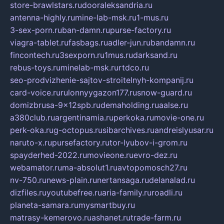
store-brawlstars.ru
dooraleksandria.ru
antenna-highly.ru
mine-lab-msk.ru
1-mus.ru
3-sex-porn.ru
ban-damn.ru
purse-factory.ru
viagra-tablet.ru
fasbags.ru
adler-jun.ru
bandamn.ru
fincontech.ru
3sexporn.ru
1mus.ru
darksand.ru
rebus-toys.ru
minelab-msk.ru
rtdco.ru
seo-prodvizhenie-sajtov-stroitelnyh-kompanij.ru
card-voice.ru
rulonnyygazon177.ru
snow-guard.ru
domizbrusa-9x12spb.ru
demaholding.ru
aalse.ru
a380club.ru
argentinamia.ru
perkoka.ru
movie-one.ru
perk-oka.ru
g-octopus.ru
sibarchives.ru
andreislyusar.ru
naruto-x.ru
pursefactory.ru
tor-lyubov-i-grom.ru
spayderhed-2022.ru
movieone.ru
evro-dez.ru
webamator.ru
ma-absolut1.ru
avtopomosch27.ru
nv-750.ru
news-plain.ru
nertansaga.ru
delanalad.ru
dizfiles.ru
youtubefree.ru
aria-family.ru
roadli.ru
planeta-samara.ru
mysmartbuy.ru
matrasy-kemerovo.ru
ashanet.ru
trade-farm.ru