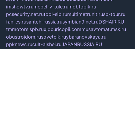
imshowtv.ru
mebel-v-tule.ru
mobtopik.ru
pcsecurity.net.ru
tool-sib.ru
multimetrunit.ru
sp-tour.ru
fan-cs.ru
santeh-russia.ru
symbian9.net.ru
DSHAIR.RU
tmmotors.spb.ru
xjocuricopii.com
musavtomat.msk.ru
obustrojdom.ru
sovetcik.ru
ybaranovskaya.ru
ppknews.ru
cult-alshei.ru
JAPANRUSSIA.RU
proekciyamebel.ru
imper-finans.ru
rim.org.ru
glamourai.ru
brassminus.ru
zabor-pro.ru
ftn.pp.ru
dorogoe58.ru
laimengpacker.ru
kuzova-zapchasti.ru
sageerp.ru
taxodrom.ru
dsrazvitie.ru
hardcity.net.ru
ratinghomegames.ru
topservice25.ru
gubernyan.ru
gtglasslined.ru
ii4.ru
tssport.spb.ru
andorra24.com
blackwallstreet.ru
oboimos.ru
optim-doors.com.ru
ikuch.ru
nycr.org.ru
npa21.ru
vremya-ch.spb.ru
desert000.ru
ivtorgi.ru
ifiori.ru
catalog-statei.ru
dcv.org.ru
spetsmaster174.ru
ipkameryhiseeu.ru
dum26.ru
ruspol.spb.ru
fr-opendp.ru
kam-solnyshko.ru
cheyenne-arapaho.ru
sevzapmetal.spb.ru