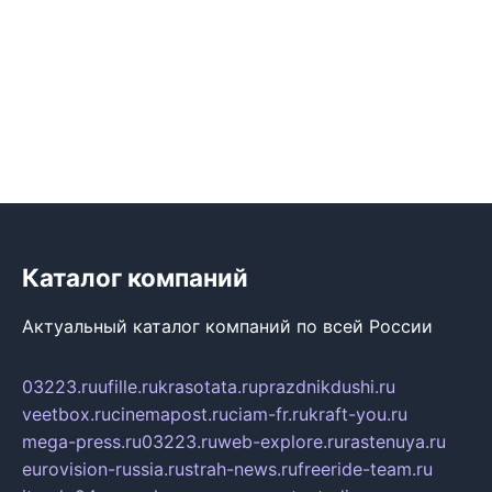
Каталог компаний
Актуальный каталог компаний по всей России
03223.ru
ufille.ru
krasotata.ru
prazdnikdushi.ru
veetbox.ru
cinemapost.ru
ciam-fr.ru
kraft-you.ru
mega-press.ru
03223.ru
web-explore.ru
rastenuya.ru
eurovision-russia.ru
strah-news.ru
freeride-team.ru