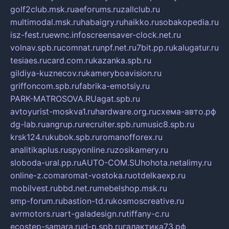
golf2club.msk.ru
aeforums.ru
zallclub.ru
multimodal.msk.ru
habaigry.ru
haikko.ru
sobakopedia.ru
isz-fest.ru
ewnc.info
screensaver-clock.net.ru
volnav.spb.ru
comnat.ru
npf.net.ru
7bit.pp.ru
kalugatur.ru
tesiaes.ru
card.com.ru
kazanka.spb.ru
gildiya-kuznecov.ru
kameryboavision.ru
griffoncom.spb.ru
fabrika-emotsiy.ru
PARK-MATROSOVA.RU
agat.spb.ru
avtoyurist-moskva1.ru
hardware.org.ru
схема-авто.рф
dg-lab.ru
angrup.ru
recruiter.spb.ru
music8.spb.ru
krsk124.ru
kubok.spb.ru
romanofforex.ru
analitikaplus.ru
spyonline.ru
zosikamery.ru
sloboda-ural.pp.ru
AUTO-COM.SU
hohota.net
alimy.ru
online-z.com
aromat-vostoka.ru
otdelkaexp.ru
mobilvest.ru
bbd.net.ru
mebelshop.msk.ru
smp-forum.ru
bastion-td.ru
kosmoscreative.ru
avrmotors.ru
art-galadesign.ru
tiffany-c.ru
ecostep-samara.ru
d-p.spb.ru
галактика73.рф