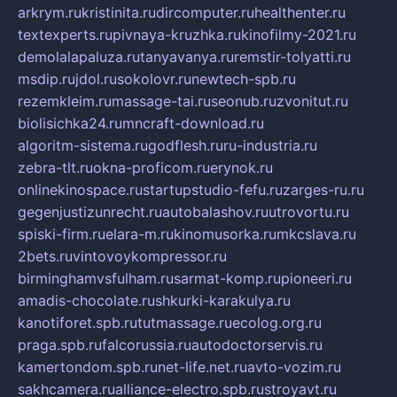
arkrym.ru
kristinita.ru
dircomputer.ru
healthenter.ru
textexperts.ru
pivnaya-kruzhka.ru
kinofilmy-2021.ru
demolalapaluza.ru
tanyavanya.ru
remstir-tolyatti.ru
msdip.ru
jdol.ru
sokolovr.ru
newtech-spb.ru
rezemkleim.ru
massage-tai.ru
seonub.ru
zvonitut.ru
biolisichka24.ru
mncraft-download.ru
algoritm-sistema.ru
godflesh.ru
ru-industria.ru
zebra-tlt.ru
okna-proficom.ru
erynok.ru
onlinekinospace.ru
startupstudio-fefu.ru
zarges-ru.ru
gegenjustizunrecht.ru
autobalashov.ru
utrovortu.ru
spiski-firm.ru
elara-m.ru
kinomusorka.ru
mkcslava.ru
2bets.ru
vintovoykompressor.ru
birminghamvsfulham.ru
sarmat-komp.ru
pioneeri.ru
amadis-chocolate.ru
shkurki-karakulya.ru
kanotiforet.spb.ru
tutmassage.ru
ecolog.org.ru
praga.spb.ru
falcorussia.ru
autodoctorservis.ru
kamertondom.spb.ru
net-life.net.ru
avto-vozim.ru
sakhcamera.ru
alliance-electro.spb.ru
stroyavt.ru