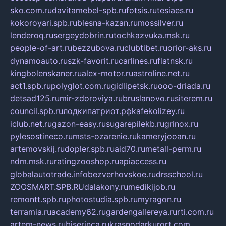
sko.com.ru
davitamebel-spb.ru
fotsis.ru
tesiaes.ru
kokoroyari.spb.ru
blesna-kazan.ru
mossilver.ru
lenderoq.ru
sergeydobrin.ru
tochkazvuka.msk.ru
people-of-art.ru
bezzubova.ru
clubtibet.ru
orior-aks.ru
dynamoauto.ru
szk-favorit.ru
carlines.ru
flatnsk.ru
kingbolenskaner.ru
alex-motor.ru
astroline.net.ru
act1.spb.ru
polyglot.com.ru
gidlipetsk.ru
ooo-driada.ru
detsad125.ru
mir-zdoroviya.ru
bruslanovo.ru
siterem.ru
council.spb.ru
лодкипатриот.рф
kafekolizey.ru
iclub.net.ru
gazon-easy.ru
sugarepilekb.ru
grinox.ru
pylesostineco.ru
msts-ozarenie.ru
kameryjooan.ru
artemovskij.ru
dopler.spb.ru
aid70.ru
metall-perm.ru
ndm.msk.ru
ratingzooshop.ru
apiaccess.ru
globalautotrade.info
bezverhovskoe.ru
drsschool.ru
ZOOSMART.SPB.RU
dalakony.ru
medikijob.ru
remontt.spb.ru
photostudia.spb.ru
myragon.ru
terramia.ru
academy62.ru
gardengallereya.ru
rti.com.ru
artem-news.ru
biserinca.ru
krasnodarkurort.com