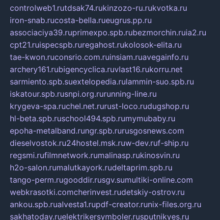
controlweb1.ru
tdsak74.ru
kinzozo-ru.ru
kvotka.ru
iron-snab.ru
costa-bella.ru
eugrus.pp.ru
associaciya39.ru
primexpo.spb.ru
bezmorchin.ru
ia2.ru
cpt21.ru
ispecspb.ru
regahost.ru
kolosok-elita.ru
tae-kwon.ru
consrio.com.ru
insiam.ru
avegainfo.ru
archery161.ru
bigencyclica.ru
vlast16.ru
korru.net
sarmiento.spb.su
extelopedia.ru
lammin-suo.spb.ru
iskatour.spb.ru
snpi.org.ru
running-line.ru
krygeva-spa.ru
chel.net.ru
rust-loco.ru
dugshop.ru
hl-beta.spb.ru
school494.spb.ru
mymubaby.ru
epoha-metalband.ru
ngr.spb.ru
rusgosnews.com
dieselvostok.ru
24hostel.msk.ru
w-dev.ru
f-ship.ru
regsmi.ru
filmnetwork.ru
malinasp.ru
kinosvin.ru
h2o-salon.ru
malutkayork.ru
deltaprim.spb.ru
tango-perm.ru
gooddir.ru
sgv.su
multiki-online.com
webkrasotki.com
cherinvest.ru
detskiy-ostrov.ru
ankou.spb.ru
alvesta1.ru
pdf-creator.ru
nix-files.org.ru
sakhatoday.ru
elektrikersymboler.ru
sputnikyes.ru