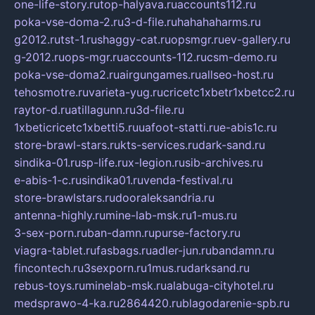
one-life-story.ru
top-halyava.ru
accounts112.ru
poka-vse-doma-2.ru
3-d-file.ru
hahahaharms.ru
g2012.ru
tst-1.ru
shaggy-cat.ru
opsmgr.ru
ev-gallery.ru
g-2012.ru
ops-mgr.ru
accounts-112.ru
csm-demo.ru
poka-vse-doma2.ru
airgungames.ru
allseo-host.ru
tehosmotre.ru
varieta-yug.ru
cricetc1xbetr1xbetcc2.ru
raytor-d.ru
atillagunn.ru
3d-file.ru
1xbeticricetc1xbetti5.ru
uafoot-statti.ru
e-abis1c.ru
store-brawl-stars.ru
kts-services.ru
dark-sand.ru
sindika-01.ru
sp-life.ru
x-legion.ru
sib-archives.ru
e-abis-1-c.ru
sindika01.ru
venda-festival.ru
store-brawlstars.ru
dooraleksandria.ru
antenna-highly.ru
mine-lab-msk.ru
1-mus.ru
3-sex-porn.ru
ban-damn.ru
purse-factory.ru
viagra-tablet.ru
fasbags.ru
adler-jun.ru
bandamn.ru
fincontech.ru
3sexporn.ru
1mus.ru
darksand.ru
rebus-toys.ru
minelab-msk.ru
alabuga-cityhotel.ru
medsprawo-4-ka.ru
2864420.ru
blagodarenie-spb.ru