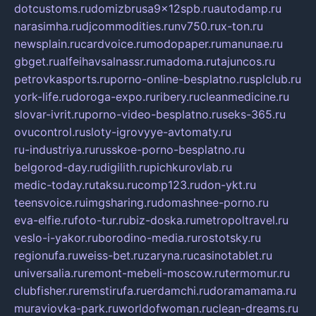
dotcustoms.ru
domizbrusa9x12spb.ru
autodamp.ru
narasimha.ru
djcommodities.ru
nv750.ru
x-ton.ru
newsplain.ru
cardvoice.ru
modopaper.ru
manunae.ru
gbget.ru
alfeihavsalnassr.ru
madoma.ru
tajuncos.ru
petrovkasports.ru
porno-online-besplatno.ru
splclub.ru
york-life.ru
doroga-expo.ru
ribery.ru
cleanmedicine.ru
slovar-ivrit.ru
porno-video-besplatno.ru
seks-365.ru
ovucontrol.ru
sloty-igrovyye-avtomaty.ru
ru-industriya.ru
russkoe-porno-besplatno.ru
belgorod-day.ru
digilith.ru
pichkurovlab.ru
medic-today.ru
taksu.ru
comp123.ru
don-ykt.ru
teensvoice.ru
imgsharing.ru
domashnee-porno.ru
eva-elfie.ru
foto-tur.ru
biz-doska.ru
metropoltravel.ru
veslo-i-yakor.ru
borodino-media.ru
rostotsky.ru
regionufa.ru
weiss-bet.ru
zaryna.ru
casinotablet.ru
universalia.ru
remont-mebeli-moscow.ru
termomur.ru
clubfisher.ru
remstirufa.ru
erdamchi.ru
doramamama.ru
muraviovka-park.ru
worldofwoman.ru
clean-dreams.ru