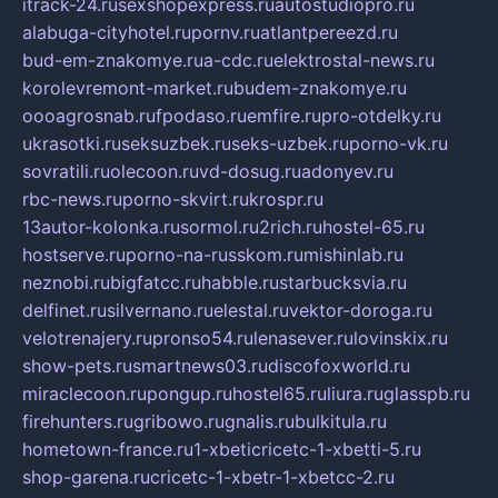
itrack-24.ru
sexshopexpress.ru
autostudiopro.ru
alabuga-cityhotel.ru
pornv.ru
atlantpereezd.ru
bud-em-znakomye.ru
a-cdc.ru
elektrostal-news.ru
korolevremont-market.ru
budem-znakomye.ru
oooagrosnab.ru
fpodaso.ru
emfire.ru
pro-otdelky.ru
ukrasotki.ru
seksuzbek.ru
seks-uzbek.ru
porno-vk.ru
sovratili.ru
olecoon.ru
vd-dosug.ru
adonyev.ru
rbc-news.ru
porno-skvirt.ru
krospr.ru
13autor-kolonka.ru
sormol.ru
2rich.ru
hostel-65.ru
hostserve.ru
porno-na-russkom.ru
mishinlab.ru
neznobi.ru
bigfatcc.ru
habble.ru
starbucksvia.ru
delfinet.ru
silvernano.ru
elestal.ru
vektor-doroga.ru
velotrenajery.ru
pronso54.ru
lenasever.ru
lovinskix.ru
show-pets.ru
smartnews03.ru
discofoxworld.ru
miraclecoon.ru
pongup.ru
hostel65.ru
liura.ru
glasspb.ru
firehunters.ru
gribowo.ru
gnalis.ru
bulkitula.ru
hometown-france.ru
1-xbeticricetc-1-xbetti-5.ru
shop-garena.ru
cricetc-1-xbetr-1-xbetcc-2.ru