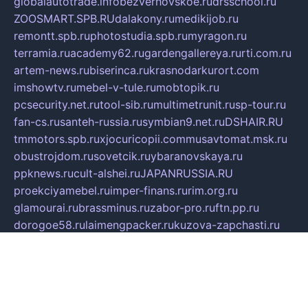
globalautotrade.info
bezverhovskoe.ru
drsschool.ru
ZOOSMART.SPB.RU
dalakony.ru
medikijob.ru
remontt.spb.ru
photostudia.spb.ru
myragon.ru
terramia.ru
academy62.ru
gardengallereya.ru
rti.com.ru
artem-news.ru
biserinca.ru
krasnodarkurort.com
imshowtv.ru
mebel-v-tule.ru
mobtopik.ru
pcsecurity.net.ru
tool-sib.ru
multimetrunit.ru
sp-tour.ru
fan-cs.ru
santeh-russia.ru
symbian9.net.ru
DSHAIR.RU
tmmotors.spb.ru
xjocuricopii.com
musavtomat.msk.ru
obustrojdom.ru
sovetcik.ru
ybaranovskaya.ru
ppknews.ru
cult-alshei.ru
JAPANRUSSIA.RU
proekciyamebel.ru
imper-finans.ru
rim.org.ru
glamourai.ru
brassminus.ru
zabor-pro.ru
ftn.pp.ru
dorogoe58.ru
laimengpacker.ru
kuzova-zapchasti.ru
sageerp.ru
taxodrom.ru
dsrazvitie.ru
hardcity.net.ru
ratinghomegames.ru
topservice25.ru
gubernyan.ru
gtglasslined.ru
ii4.ru
tssport.spb.ru
andorra24.com
blackwallstreet.ru
oboimos.ru
optim-doors.com.ru