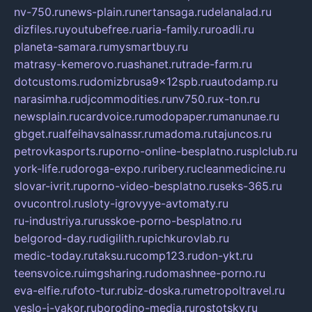
nv-750.ru
news-plain.ru
nertansaga.ru
delanalad.ru
dizfiles.ru
youtubefree.ru
aria-family.ru
roadli.ru
planeta-samara.ru
mysmartbuy.ru
matrasy-kemerovo.ru
ashanet.ru
trade-farm.ru
dotcustoms.ru
domizbrusa9x12spb.ru
autodamp.ru
narasimha.ru
djcommodities.ru
nv750.ru
x-ton.ru
newsplain.ru
cardvoice.ru
modopaper.ru
manunae.ru
gbget.ru
alfeihavsalnassr.ru
madoma.ru
tajuncos.ru
petrovkasports.ru
porno-online-besplatno.ru
splclub.ru
york-life.ru
doroga-expo.ru
ribery.ru
cleanmedicine.ru
slovar-ivrit.ru
porno-video-besplatno.ru
seks-365.ru
ovucontrol.ru
sloty-igrovyye-avtomaty.ru
ru-industriya.ru
russkoe-porno-besplatno.ru
belgorod-day.ru
digilith.ru
pichkurovlab.ru
medic-today.ru
taksu.ru
comp123.ru
don-ykt.ru
teensvoice.ru
imgsharing.ru
domashnee-porno.ru
eva-elfie.ru
foto-tur.ru
biz-doska.ru
metropoltravel.ru
veslo-i-yakor.ru
borodino-media.ru
rostotsky.ru