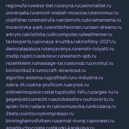
regionufa.ru
weiss-bet.ru
zaryna.ru
casinotablet.ru
universalia.ru
remont-mebeli-moscow.ru
termomur.ru
clubfisher.ru
remstirufa.ru
erdamchi.ru
doramamama.ru
muraviovka-park.ru
worldofwoman.ru
clean-dreams.ru
arkrym.ru
kristinita.ru
dircomputer.ru
healthenter.ru
textexperts.ru
pivnaya-kruzhka.ru
kinofilmy-2021.ru
demolalapaluza.ru
tanyavanya.ru
remstir-tolyatti.ru
msdip.ru
jdol.ru
sokolovr.ru
newtech-spb.ru
rezemkleim.ru
massage-tai.ru
seonub.ru
zvonitut.ru
biolisichka24.ru
mncraft-download.ru
algoritm-sistema.ru
godflesh.ru
ru-industria.ru
zebra-tlt.ru
okna-proficom.ru
erynok.ru
onlinekinospace.ru
startupstudio-fefu.ru
zarges-ru.ru
gegenjustizunrecht.ru
autobalashov.ru
utrovortu.ru
spiski-firm.ru
elara-m.ru
kinomusorka.ru
mkcslava.ru
2bets.ru
vintovoykompressor.ru
birminghamvsfulham.ru
sarmat-komp.ru
pioneeri.ru
amadis-chocolate.ru
shkurki-karakulya.ru