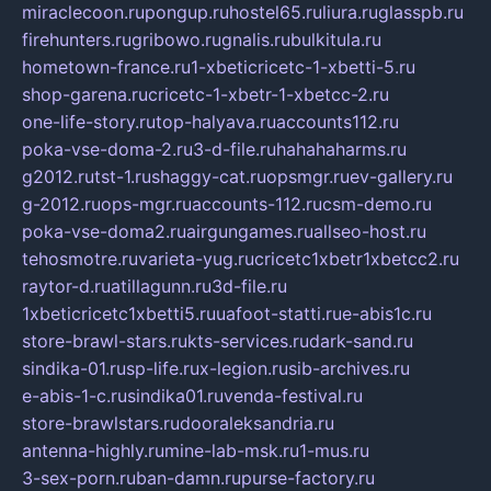
miraclecoon.ru
pongup.ru
hostel65.ru
liura.ru
glasspb.ru
firehunters.ru
gribowo.ru
gnalis.ru
bulkitula.ru
hometown-france.ru
1-xbeticricetc-1-xbetti-5.ru
shop-garena.ru
cricetc-1-xbetr-1-xbetcc-2.ru
one-life-story.ru
top-halyava.ru
accounts112.ru
poka-vse-doma-2.ru
3-d-file.ru
hahahaharms.ru
g2012.ru
tst-1.ru
shaggy-cat.ru
opsmgr.ru
ev-gallery.ru
g-2012.ru
ops-mgr.ru
accounts-112.ru
csm-demo.ru
poka-vse-doma2.ru
airgungames.ru
allseo-host.ru
tehosmotre.ru
varieta-yug.ru
cricetc1xbetr1xbetcc2.ru
raytor-d.ru
atillagunn.ru
3d-file.ru
1xbeticricetc1xbetti5.ru
uafoot-statti.ru
e-abis1c.ru
store-brawl-stars.ru
kts-services.ru
dark-sand.ru
sindika-01.ru
sp-life.ru
x-legion.ru
sib-archives.ru
e-abis-1-c.ru
sindika01.ru
venda-festival.ru
store-brawlstars.ru
dooraleksandria.ru
antenna-highly.ru
mine-lab-msk.ru
1-mus.ru
3-sex-porn.ru
ban-damn.ru
purse-factory.ru