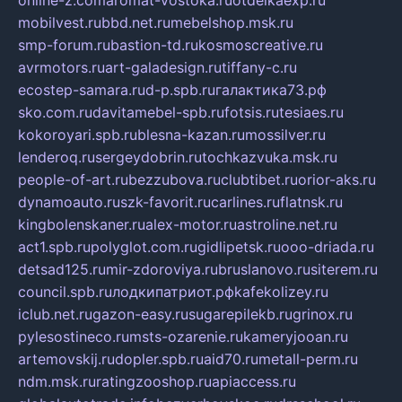
online-z.com
aromat-vostoka.ru
otdelkaexp.ru
mobilvest.ru
bbd.net.ru
mebelshop.msk.ru
smp-forum.ru
bastion-td.ru
kosmoscreative.ru
avrmotors.ru
art-galadesign.ru
tiffany-c.ru
ecostep-samara.ru
d-p.spb.ru
галактика73.рф
sko.com.ru
davitamebel-spb.ru
fotsis.ru
tesiaes.ru
kokoroyari.spb.ru
blesna-kazan.ru
mossilver.ru
lenderoq.ru
sergeydobrin.ru
tochkazvuka.msk.ru
people-of-art.ru
bezzubova.ru
clubtibet.ru
orior-aks.ru
dynamoauto.ru
szk-favorit.ru
carlines.ru
flatnsk.ru
kingbolenskaner.ru
alex-motor.ru
astroline.net.ru
act1.spb.ru
polyglot.com.ru
gidlipetsk.ru
ooo-driada.ru
detsad125.ru
mir-zdoroviya.ru
bruslanovo.ru
siterem.ru
council.spb.ru
лодкипатриот.рф
kafekolizey.ru
iclub.net.ru
gazon-easy.ru
sugarepilekb.ru
grinox.ru
pylesostineco.ru
msts-ozarenie.ru
kameryjooan.ru
artemovskij.ru
dopler.spb.ru
aid70.ru
metall-perm.ru
ndm.msk.ru
ratingzooshop.ru
apiaccess.ru