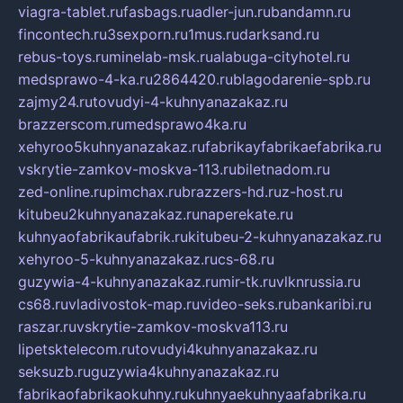
viagra-tablet.ru
fasbags.ru
adler-jun.ru
bandamn.ru
fincontech.ru
3sexporn.ru
1mus.ru
darksand.ru
rebus-toys.ru
minelab-msk.ru
alabuga-cityhotel.ru
medsprawo-4-ka.ru
2864420.ru
blagodarenie-spb.ru
zajmy24.ru
tovudyi-4-kuhnyanazakaz.ru
brazzerscom.ru
medsprawo4ka.ru
xehyroo5kuhnyanazakaz.ru
fabrikayfabrikaefabrika.ru
vskrytie-zamkov-moskva-113.ru
biletnadom.ru
zed-online.ru
pimchax.ru
brazzers-hd.ru
z-host.ru
kitubeu2kuhnyanazakaz.ru
naperekate.ru
kuhnyaofabrikaufabrik.ru
kitubeu-2-kuhnyanazakaz.ru
xehyroo-5-kuhnyanazakaz.ru
cs-68.ru
guzywia-4-kuhnyanazakaz.ru
mir-tk.ru
vlknrussia.ru
cs68.ru
vladivostok-map.ru
video-seks.ru
bankaribi.ru
raszar.ru
vskrytie-zamkov-moskva113.ru
lipetsktelecom.ru
tovudyi4kuhnyanazakaz.ru
seksuzb.ru
guzywia4kuhnyanazakaz.ru
fabrikaofabrikaokuhny.ru
kuhnyaekuhnyaafabrika.ru