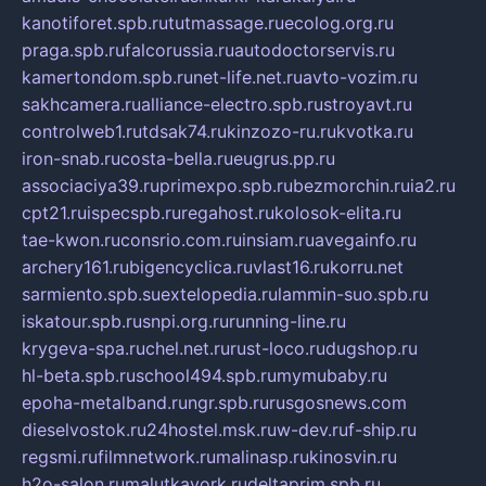
kanotiforet.spb.ru
tutmassage.ru
ecolog.org.ru
praga.spb.ru
falcorussia.ru
autodoctorservis.ru
kamertondom.spb.ru
net-life.net.ru
avto-vozim.ru
sakhcamera.ru
alliance-electro.spb.ru
stroyavt.ru
controlweb1.ru
tdsak74.ru
kinzozo-ru.ru
kvotka.ru
iron-snab.ru
costa-bella.ru
eugrus.pp.ru
associaciya39.ru
primexpo.spb.ru
bezmorchin.ru
ia2.ru
cpt21.ru
ispecspb.ru
regahost.ru
kolosok-elita.ru
tae-kwon.ru
consrio.com.ru
insiam.ru
avegainfo.ru
archery161.ru
bigencyclica.ru
vlast16.ru
korru.net
sarmiento.spb.su
extelopedia.ru
lammin-suo.spb.ru
iskatour.spb.ru
snpi.org.ru
running-line.ru
krygeva-spa.ru
chel.net.ru
rust-loco.ru
dugshop.ru
hl-beta.spb.ru
school494.spb.ru
mymubaby.ru
epoha-metalband.ru
ngr.spb.ru
rusgosnews.com
dieselvostok.ru
24hostel.msk.ru
w-dev.ru
f-ship.ru
regsmi.ru
filmnetwork.ru
malinasp.ru
kinosvin.ru
h2o-salon.ru
malutkayork.ru
deltaprim.spb.ru