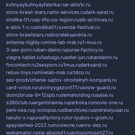
kuhnyaykuhnyayfabrika.ru
e-abis1c.ru
store-brawl-stars.ru
kts-services.ru
dark-sand.ru
sindika-01.ru
sp-life.ru
x-legion.ru
sib-archives.ru
e-abis-1-c.ru
sindika01.ru
venda-festival.ru
store-brawlstars.ru
dooraleksandria.ru
antenna-highly.ru
mine-lab-msk.ru
1-mus.ru
3-sex-porn.ru
ban-damn.ru
purse-factory.ru
viagra-tablet.ru
fasbags.ru
adler-jun.ru
bandamn.ru
fincontech.ru
3sexporn.ru
1mus.ru
darksand.ru
rebus-toys.ru
minelab-msk.ru
rtdco.ru
seo-prodvizhenie-sajtov-stroitelnyh-kompanij.ru
card-voice.ru
rulonnyygazon177.ru
snow-guard.ru
domizbrusa-9x12spb.ru
demaholding.ru
aalse.ru
a380club.ru
argentinamia.ru
perkoka.ru
movie-one.ru
perk-oka.ru
g-octopus.ru
sibarchives.ru
andreislyusar.ru
naruto-x.ru
pursefactory.ru
tor-lyubov-i-grom.ru
spayderhed-2022.ru
movieone.ru
evro-dez.ru
webamator.ru
ma-absolut1.ru
avtopomosch27.ru