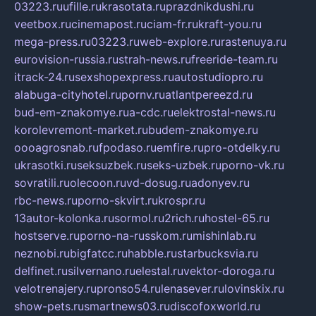
03223.ru
ufille.ru
krasotata.ru
prazdnikdushi.ru
veetbox.ru
cinemapost.ru
ciam-fr.ru
kraft-you.ru
mega-press.ru
03223.ru
web-explore.ru
rastenuya.ru
eurovision-russia.ru
strah-news.ru
freeride-team.ru
itrack-24.ru
sexshopexpress.ru
autostudiopro.ru
alabuga-cityhotel.ru
pornv.ru
atlantpereezd.ru
bud-em-znakomye.ru
a-cdc.ru
elektrostal-news.ru
korolevremont-market.ru
budem-znakomye.ru
oooagrosnab.ru
fpodaso.ru
emfire.ru
pro-otdelky.ru
ukrasotki.ru
seksuzbek.ru
seks-uzbek.ru
porno-vk.ru
sovratili.ru
olecoon.ru
vd-dosug.ru
adonyev.ru
rbc-news.ru
porno-skvirt.ru
krospr.ru
13autor-kolonka.ru
sormol.ru
2rich.ru
hostel-65.ru
hostserve.ru
porno-na-russkom.ru
mishinlab.ru
neznobi.ru
bigfatcc.ru
habble.ru
starbucksvia.ru
delfinet.ru
silvernano.ru
elestal.ru
vektor-doroga.ru
velotrenajery.ru
pronso54.ru
lenasever.ru
lovinskix.ru
show-pets.ru
smartnews03.ru
discofoxworld.ru