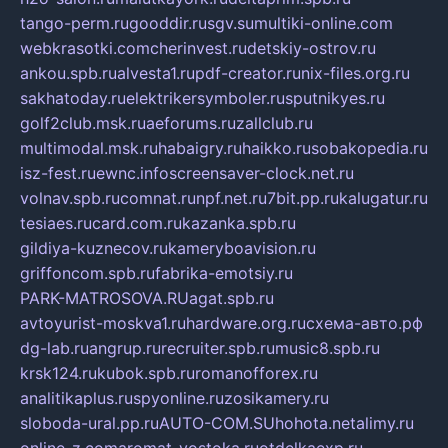
tango-perm.ru
gooddir.ru
sgv.su
multiki-online.com
webkrasotki.com
cherinvest.ru
detskiy-ostrov.ru
ankou.spb.ru
alvesta1.ru
pdf-creator.ru
nix-files.org.ru
sakhatoday.ru
elektrikersymboler.ru
sputnikyes.ru
golf2club.msk.ru
aeforums.ru
zallclub.ru
multimodal.msk.ru
habaigry.ru
haikko.ru
sobakopedia.ru
isz-fest.ru
ewnc.info
screensaver-clock.net.ru
volnav.spb.ru
comnat.ru
npf.net.ru
7bit.pp.ru
kalugatur.ru
tesiaes.ru
card.com.ru
kazanka.spb.ru
gildiya-kuznecov.ru
kameryboavision.ru
griffoncom.spb.ru
fabrika-emotsiy.ru
PARK-MATROSOVA.RU
agat.spb.ru
avtoyurist-moskva1.ru
hardware.org.ru
схема-авто.рф
dg-lab.ru
angrup.ru
recruiter.spb.ru
music8.spb.ru
krsk124.ru
kubok.spb.ru
romanofforex.ru
analitikaplus.ru
spyonline.ru
zosikamery.ru
sloboda-ural.pp.ru
AUTO-COM.SU
hohota.net
alimy.ru