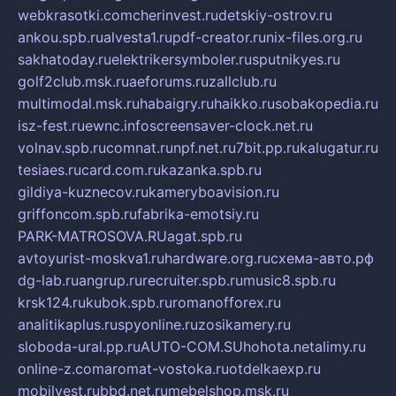
webkrasotki.com
cherinvest.ru
detskiy-ostrov.ru
ankou.spb.ru
alvesta1.ru
pdf-creator.ru
nix-files.org.ru
sakhatoday.ru
elektrikersymboler.ru
sputnikyes.ru
golf2club.msk.ru
aeforums.ru
zallclub.ru
multimodal.msk.ru
habaigry.ru
haikko.ru
sobakopedia.ru
isz-fest.ru
ewnc.info
screensaver-clock.net.ru
volnav.spb.ru
comnat.ru
npf.net.ru
7bit.pp.ru
kalugatur.ru
tesiaes.ru
card.com.ru
kazanka.spb.ru
gildiya-kuznecov.ru
kameryboavision.ru
griffoncom.spb.ru
fabrika-emotsiy.ru
PARK-MATROSOVA.RU
agat.spb.ru
avtoyurist-moskva1.ru
hardware.org.ru
схема-авто.рф
dg-lab.ru
angrup.ru
recruiter.spb.ru
music8.spb.ru
krsk124.ru
kubok.spb.ru
romanofforex.ru
analitikaplus.ru
spyonline.ru
zosikamery.ru
sloboda-ural.pp.ru
AUTO-COM.SU
hohota.net
alimy.ru
online-z.com
aromat-vostoka.ru
otdelkaexp.ru
mobilvest.ru
bbd.net.ru
mebelshop.msk.ru