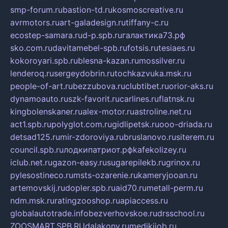
smp-forum.ru
bastion-td.ru
kosmoscreative.ru
avrmotors.ru
art-galadesign.ru
tiffany-c.ru
ecostep-samara.ru
d-p.spb.ru
галактика73.рф
sko.com.ru
davitamebel-spb.ru
fotsis.ru
tesiaes.ru
kokoroyari.spb.ru
blesna-kazan.ru
mossilver.ru
lenderoq.ru
sergeydobrin.ru
tochkazvuka.msk.ru
people-of-art.ru
bezzubova.ru
clubtibet.ru
orior-aks.ru
dynamoauto.ru
szk-favorit.ru
carlines.ru
flatnsk.ru
kingbolenskaner.ru
alex-motor.ru
astroline.net.ru
act1.spb.ru
polyglot.com.ru
gidlipetsk.ru
ooo-driada.ru
detsad125.ru
mir-zdoroviya.ru
bruslanovo.ru
siterem.ru
council.spb.ru
лодкипатриот.рф
kafekolizey.ru
iclub.net.ru
gazon-easy.ru
sugarepilekb.ru
grinox.ru
pylesostineco.ru
msts-ozarenie.ru
kameryjooan.ru
artemovskij.ru
dopler.spb.ru
aid70.ru
metall-perm.ru
ndm.msk.ru
ratingzooshop.ru
apiaccess.ru
globalautotrade.info
bezverhovskoe.ru
drsschool.ru
ZOOSMART.SPB.RU
dalakony.ru
medikijob.ru