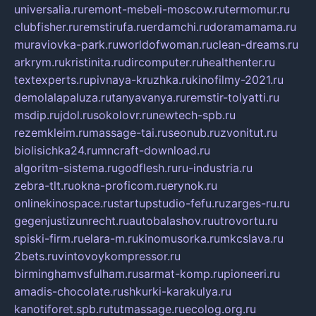
universalia.ru
remont-mebeli-moscow.ru
termomur.ru
clubfisher.ru
remstirufa.ru
erdamchi.ru
doramamama.ru
muraviovka-park.ru
worldofwoman.ru
clean-dreams.ru
arkrym.ru
kristinita.ru
dircomputer.ru
healthenter.ru
textexperts.ru
pivnaya-kruzhka.ru
kinofilmy-2021.ru
demolalapaluza.ru
tanyavanya.ru
remstir-tolyatti.ru
msdip.ru
jdol.ru
sokolovr.ru
newtech-spb.ru
rezemkleim.ru
massage-tai.ru
seonub.ru
zvonitut.ru
biolisichka24.ru
mncraft-download.ru
algoritm-sistema.ru
godflesh.ru
ru-industria.ru
zebra-tlt.ru
okna-proficom.ru
erynok.ru
onlinekinospace.ru
startupstudio-fefu.ru
zarges-ru.ru
gegenjustizunrecht.ru
autobalashov.ru
utrovortu.ru
spiski-firm.ru
elara-m.ru
kinomusorka.ru
mkcslava.ru
2bets.ru
vintovoykompressor.ru
birminghamvsfulham.ru
sarmat-komp.ru
pioneeri.ru
amadis-chocolate.ru
shkurki-karakulya.ru
kanotiforet.spb.ru
tutmassage.ru
ecolog.org.ru