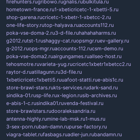
firehunters.ru
gribowo.ru
gnalis.ru
bulkitula.ru
hometown-france.ru
1-xbeticricetc-1-xbetti-5.ru
shop-garena.ru
cricetc-1-xbetr-1-xbetcc-2.ru
one-life-story.ru
top-halyava.ru
accounts112.ru
poka-vse-doma-2.ru
3-d-file.ru
hahahaharms.ru
g2012.ru
tst-1.ru
shaggy-cat.ru
opsmgr.ru
ev-gallery.ru
g-2012.ru
ops-mgr.ru
accounts-112.ru
csm-demo.ru
poka-vse-doma2.ru
airgungames.ru
allseo-host.ru
tehosmotre.ru
varieta-yug.ru
cricetc1xbetr1xbetcc2.ru
raytor-d.ru
atillagunn.ru
3d-file.ru
1xbeticricetc1xbetti5.ru
uafoot-statti.ru
e-abis1c.ru
store-brawl-stars.ru
kts-services.ru
dark-sand.ru
sindika-01.ru
sp-life.ru
x-legion.ru
sib-archives.ru
e-abis-1-c.ru
sindika01.ru
venda-festival.ru
store-brawlstars.ru
dooraleksandria.ru
antenna-highly.ru
mine-lab-msk.ru
1-mus.ru
3-sex-porn.ru
ban-damn.ru
purse-factory.ru
viagra-tablet.ru
fasbags.ru
adler-jun.ru
bandamn.ru