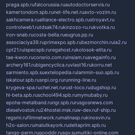
praga.spb.ru
falcorussia.ru
autodoctorservis.ru
kamertondom.spb.ru
net-life.net.ru
avto-vozim.ru
sakhcamera.ru
alliance-electro.spb.ru
stroyavt.ru
controlweb1.ru
tdsak74.ru
kinzozo-ru.ru
kvotka.ru
iron-snab.ru
costa-bella.ru
eugrus.pp.ru
associaciya39.ru
primexpo.spb.ru
bezmorchin.ru
ia2.ru
cpt21.ru
ispecspb.ru
regahost.ru
kolosok-elita.ru
tae-kwon.ru
consrio.com.ru
insiam.ru
avegainfo.ru
archery161.ru
bigencyclica.ru
vlast16.ru
korru.net
sarmiento.spb.su
extelopedia.ru
lammin-suo.spb.ru
iskatour.spb.ru
snpi.org.ru
running-line.ru
krygeva-spa.ru
chel.net.ru
rust-loco.ru
dugshop.ru
hl-beta.spb.ru
school494.spb.ru
mymubaby.ru
epoha-metalband.ru
ngr.spb.ru
rusgosnews.com
dieselvostok.ru
24hostel.msk.ru
w-dev.ru
f-ship.ru
regsmi.ru
filmnetwork.ru
malinasp.ru
kinosvin.ru
h2o-salon.ru
malutkayork.ru
deltaprim.spb.ru
tango-perm.ru
gooddir.ru
sgv.su
multiki-online.com