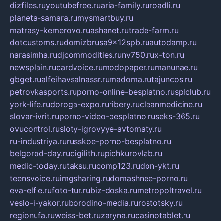
dizfiles.ru
youtubefree.ru
aria-family.ru
roadli.ru
planeta-samara.ru
mysmartbuy.ru
matrasy-kemerovo.ru
ashanet.ru
trade-farm.ru
dotcustoms.ru
domizbrusa9x12spb.ru
autodamp.ru
narasimha.ru
djcommodities.ru
nv750.ru
x-ton.ru
newsplain.ru
cardvoice.ru
modopaper.ru
manunae.ru
gbget.ru
alfeihavsalnassr.ru
madoma.ru
tajuncos.ru
petrovkasports.ru
porno-online-besplatno.ru
splclub.ru
york-life.ru
doroga-expo.ru
ribery.ru
cleanmedicine.ru
slovar-ivrit.ru
porno-video-besplatno.ru
seks-365.ru
ovucontrol.ru
sloty-igrovyye-avtomaty.ru
ru-industriya.ru
russkoe-porno-besplatno.ru
belgorod-day.ru
digilith.ru
pichkurovlab.ru
medic-today.ru
taksu.ru
comp123.ru
don-ykt.ru
teensvoice.ru
imgsharing.ru
domashnee-porno.ru
eva-elfie.ru
foto-tur.ru
biz-doska.ru
metropoltravel.ru
veslo-i-yakor.ru
borodino-media.ru
rostotsky.ru
regionufa.ru
weiss-bet.ru
zaryna.ru
casinotablet.ru