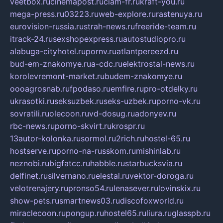
veetbox.ru
cinemapost.ru
ciam-fr.ru
kraft-you.ru
mega-press.ru
03223.ru
web-explore.ru
rastenuya.ru
eurovision-russia.ru
strah-news.ru
freeride-team.ru
itrack-24.ru
sexshopexpress.ru
autostudiopro.ru
alabuga-cityhotel.ru
pornv.ru
atlantpereezd.ru
bud-em-znakomye.ru
a-cdc.ru
elektrostal-news.ru
korolevremont-market.ru
budem-znakomye.ru
oooagrosnab.ru
fpodaso.ru
emfire.ru
pro-otdelky.ru
ukrasotki.ru
seksuzbek.ru
seks-uzbek.ru
porno-vk.ru
sovratili.ru
olecoon.ru
vd-dosug.ru
adonyev.ru
rbc-news.ru
porno-skvirt.ru
krospr.ru
13autor-kolonka.ru
sormol.ru
2rich.ru
hostel-65.ru
hostserve.ru
porno-na-russkom.ru
mishinlab.ru
neznobi.ru
bigfatcc.ru
habble.ru
starbucksvia.ru
delfinet.ru
silvernano.ru
elestal.ru
vektor-doroga.ru
velotrenajery.ru
pronso54.ru
lenasever.ru
lovinskix.ru
show-pets.ru
smartnews03.ru
discofoxworld.ru
miraclecoon.ru
pongup.ru
hostel65.ru
liura.ru
glasspb.ru